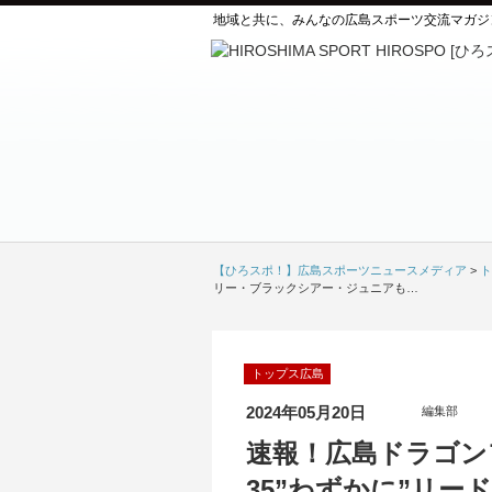
地域と共に、みんなの広島スポーツ交流マガジ
【ひろスポ！】広島スポーツニュースメディア
>
ト
リー・ブラックシアー・ジュニアも…
トップス広島
2024年05月20日
編集部
速報！広島ドラゴン
35”わずかに”リ