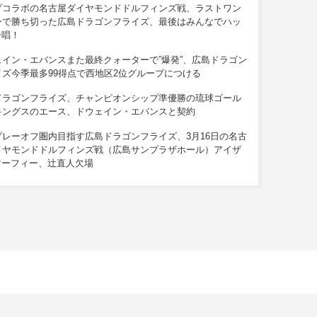
プコラボの名古屋ダイヤモンドドルフィンズ戦、ラストワン
ーで勝ち切った広島ドラゴンフライズ、最後はみんなでハッ
合唱！
ェイン・エバンスまた最終クォーターで”爆発”、広島ドラゴン
イズ今季最多99得点で西地区2位グループにつける
ドラゴンフライズ、チャンピオンシップ準優勝の琉球ゴール
キングスのエース、ドウェイン・エバンスと契約
プレーオフ圏内目指す広島ドラゴンフライズ、3月16日の名古
イヤモンドドルフィンズ戦（広島サンプラザホール）アイザ
マーフィー、辻直人欠場