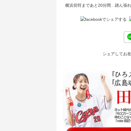
横浜切符まであと20分間…踏ん張
シェアしてお