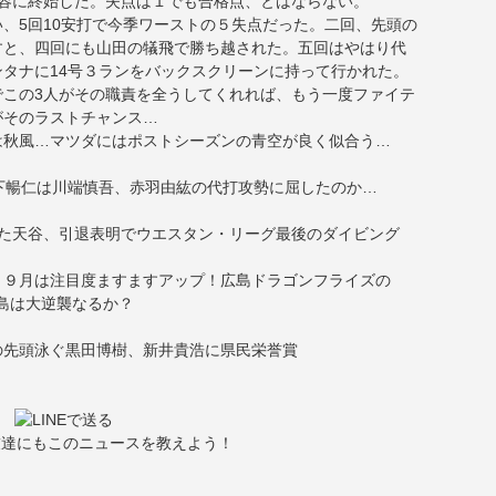
容に終始した。失点は１でも合格点、とはならない。
、5回10安打で今季ワーストの５失点だった。二回、先頭の
すと、四回にも山田の犠飛で勝ち越された。五回はやはり代
タナに14号３ランをバックスクリーンに持って行かれた。
でこの3人がその職責を全うしてくれれば、もう一度ファイテ
がそのラストチャンス…
は秋風…マツダにはポストシーズンの青空が良く似合う…
下暢仁は川端慎吾、赤羽由紘の代打攻勢に屈したのか…
た天谷、引退表明でウエスタン・リーグ最後のダイビング
、９月は注目度ますますアップ！広島ドラゴンフライズの
レ広島は大逆襲なるか？
の先頭泳ぐ黒田博樹、新井貴浩に県民栄誉賞
友達にもこのニュースを教えよう！