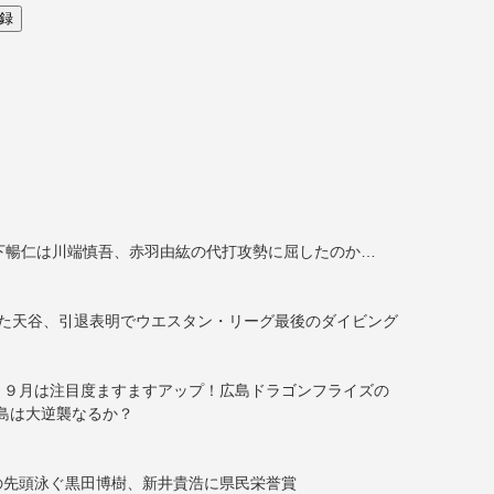
下暢仁は川端慎吾、赤羽由紘の代打攻勢に屈したのか…
た天谷、引退表明でウエスタン・リーグ最後のダイビング
、９月は注目度ますますアップ！広島ドラゴンフライズの
レ広島は大逆襲なるか？
の先頭泳ぐ黒田博樹、新井貴浩に県民栄誉賞