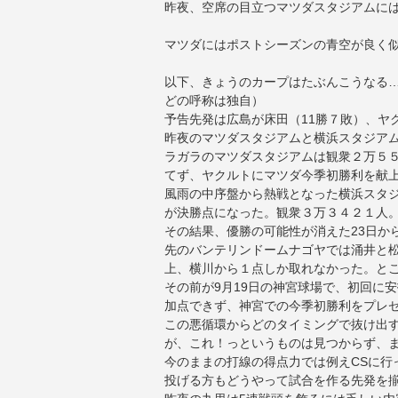
昨夜、空席の目立つマツダスタジアムに
マツダにはポストシーズンの青空が良く
以下、
きょうのカープはたぶんこうなる…｜
どの呼称は独自）
予告先発は広島が床田（11勝７敗）、ヤ
昨夜のマツダスタジアムと横浜スタジア
ラガラのマツダスタジアムは観衆２万５
てず、ヤクルトにマツダ今季初勝利を献
風雨の中序盤から熱戦となった横浜スタジ
が決勝点になった。観衆３万３４２１人
その結果、優勝の可能性が消えた23日か
先のバンテリンドームナゴヤでは涌井と
上、横川から１点しか取れなかった。と
その前が9月19日の神宮球場で、初回に
加点できず、神宮での今季初勝利をプレ
この悪循環からどのタイミングで抜け出
が、これ！っというものは見つからず、
今のままの打線の得点力では例えCSに行
投げる方もどうやって試合を作る先発を