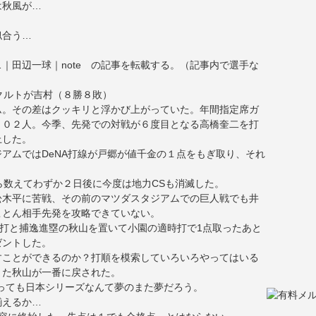
は秋風が…
似合う…
田辺一球｜note
の記事を転載する。（記事内で選手な
クルトが吉村（８勝８敗）
ム。その差はクッキリと浮かび上がっていた。年間指定席ガ
５０２人。今季、先発での対戦が６度目となる高橋奎二を打
上した。
アムではDeNA打線が戸郷が値千金の１点をもぎ取り、それ
。
ら数えてわずか２日後に今度は地力CSも消滅した。
松木平に苦戦、その前のマツダスタジアムでの巨人戦でも井
ことん相手先発を攻略できていない。
安打と捕逸進塁の秋山を置いて小園の適時打で1点取ったあと
ゼントした。
すことができるのか？打順を模索していろいろやってはいる
また秋山が一番に戻された。
っても日本シリーズなんて夢のまた夢だろう。
揃えるか…