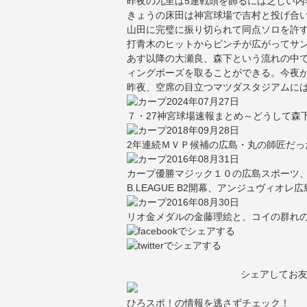
昨夜の九里は5連戦頭を飾るには乏しい内
きょうの床田は神宮球場で吉村と投げ合い
山田に完璧に振り切られて同点ソロを許
打青木のヒットからピンチが広がってサン
あす以降の大瀬良、森下という流れの中
ィングポーズを取ることができる。今夜
昨夜、空席の目立つマツダスタジアムに
2024年07月27日
７・27神宮球場速報まとめ～どうして森
2018年09月28日
2年連続ＭＶＰ候補の広島・丸の師匠だっ
2016年08月31日
カープ優勝マジック１０の広島スポーツ
B.LEAGUE B2開幕、アンジュヴィオ
2016年08月30日
リオ金メダルの金藤理絵と、コイの群れ
シェアしてお
ひろスポ！の情報を逃さずチェック！