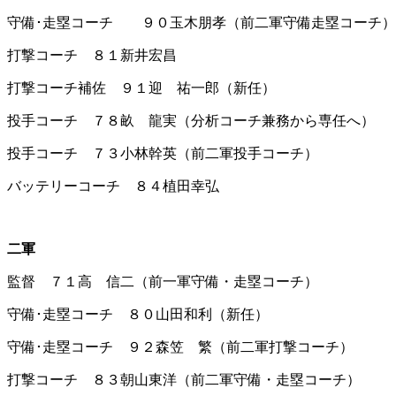
守備･走塁コーチ ９０玉木朋孝（前二軍守備走塁コーチ）
打撃コーチ ８１新井宏昌
打撃コーチ補佐 ９１迎 祐一郎（新任）
投手コーチ ７８畝 龍実（分析コーチ兼務から専任へ）
投手コーチ ７３小林幹英（前二軍投手コーチ）
バッテリーコーチ ８４植田幸弘
二軍
監督 ７１高 信二（前一軍守備・走塁コーチ）
守備･走塁コーチ ８０山田和利（新任）
守備･走塁コーチ ９２森笠 繁（前二軍打撃コーチ）
打撃コーチ ８３朝山東洋（前二軍守備・走塁コーチ）