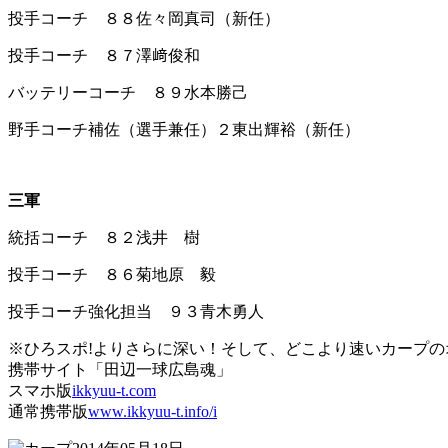
投手コーチ ８８佐々岡真司（新任）
投手コーチ ８７澤﨑俊和
バッテリーコーチ ８９水本勝己
野手コーチ補佐（選手兼任）２東出輝裕（新任）
三軍
統括コーチ ８２浅井 樹
投手コーチ ８６菊地原 毅
投手コーチ強化担当 ９３青木勇人
※ひろスポ!よりさらに深い！そして、どこより速いカープの
携帯サイト「田辺一球広島魂」
スマホ版
ikkyuu-t.com
通常携帯版
www.ikkyuu-t.info/i