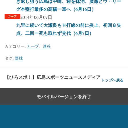
き返し狙う広島は中崎、迎を抹消、廣瀬とウ・リー
グ本塁打最多の高橋一軍へ（6月16日）
2014年06月07日
九里に続いて大瀬良もＨ打線の前に炎上、初回８失
点、二回一死も取れず交代（6月7日）
カテゴリー:
カープ
、
速報
タグ:
野球
【ひろスポ！】広島スポーツニュースメディア
トップへ戻る
モバイルバージョンを終了