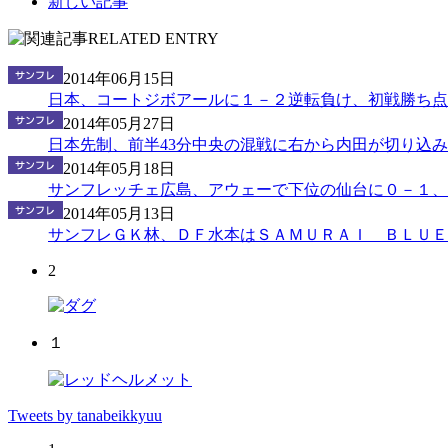
新しい記事
2014年06月15日
日本、コートジボアールに１－２逆転負け、初戦勝ち点逃
2014年05月27日
日本先制、前半43分中央の混戦に右から内田が切り込み
2014年05月18日
サンフレッチェ広島、アウェーで下位の仙台に０－１、手
2014年05月13日
サンフレＧＫ林、ＤＦ水本はＳＡＭＵＲＡＩ ＢＬＵＥの
2
１
Tweets by tanabeikkyuu