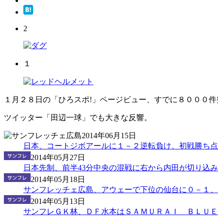
2
１
１月２８日の「ひろスポ!」ページビュー、すでに８０００件
ツイッター「田辺一球」でも大きな反響。
2014年06月15日
日本、コートジボアールに１－２逆転負け、初戦勝ち点逃
2014年05月27日
日本先制、前半43分中央の混戦に右から内田が切り込み
2014年05月18日
サンフレッチェ広島、アウェーで下位の仙台に０－１、手
2014年05月13日
サンフレＧＫ林、ＤＦ水本はＳＡＭＵＲＡＩ ＢＬＵＥの