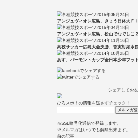
2015年05月24日
アンジュヴィオレ広島、きょう日体大ＦＩ
2015年04月18日
アンジュヴィオレ広島、松山でなでしこ２部
2014年11月16日
高校サッカー広島大会決勝、皆実対如水館
2014年10月25日
あす、バーモントカップ全日本少年フッ
シェアしてお
ひろスポ！の情報を逃さずチェック！
※SSL暗号化通信で登録します。
※メルマガはいつでも解除出来ます。
前の記事