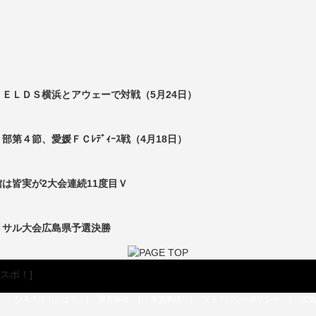
ＥＬＤＳ横浜とアウェーで対戦（5月24日）
第４節、愛媛ＦＣﾚﾃﾞｨｰｽ戦（4月18日）
は皆実が2大会連続11度目Ｖ
トサル大会広島県予選決勝
ひろスポ！とは？
|
運営会社
|
免責事項
|
プライバシーポリシー
|
広