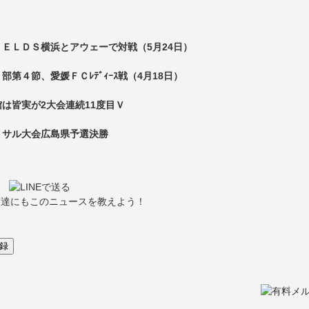
ＥＬＤＳ横浜とアウェーで対戦（5月24日）
第４節、愛媛ＦＣﾚﾃﾞｨｰｽ戦（4月18日）
は皆実が2大会連続11度目Ｖ
トサル大会広島県予選決勝
友達にもこのニュースを教えよう！