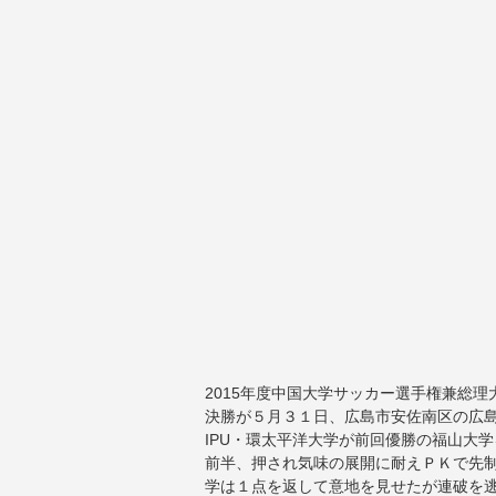
2015年度中国大学サッカー選手権兼総
決勝が５月３１日、広島市安佐南区の広
IPU・環太平洋大学が前回優勝の福山大
前半、押され気味の展開に耐えＰＫで先制
学は１点を返して意地を見せたが連破を