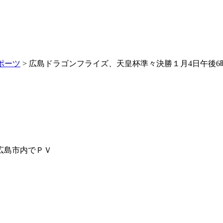
ポーツ
> 広島ドラゴンフライズ、天皇杯準々決勝１月4日午後
広島市内でＰＶ