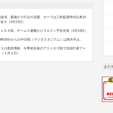
録抹消、廣瀬が３打点の活躍、カープは三村監督時代以来16
金９（4月23日）
ＤｅＮＡ戦、チーム５連勝かけマエケン予告先発（4月19日）
3時30分からの中日戦（マツダスタジアム）は雨天中止…
ースの黒田博樹、今季初先発のアストロズ戦で先頭打者アー
る（４月３日）
まだ