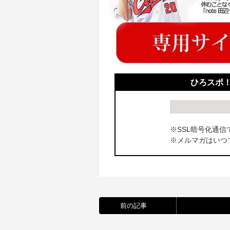
ひろスポ
※SSL暗号化通信
※メルマガはいつ
前の記事