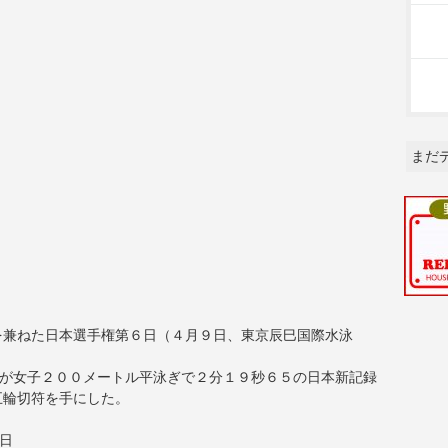
まだ
を兼ねた日本選手権第６日（４月９日、東京辰巳国際水泳
d）が女子２００メートル平泳ぎで２分１９秒６５の日本新記録
五輪切符を手にした。
4日