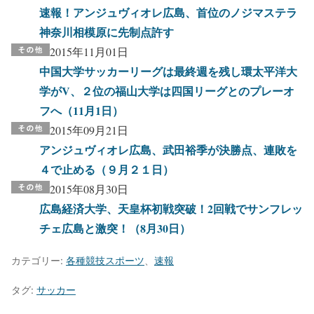
速報！アンジュヴィオレ広島、首位のノジマステラ
神奈川相模原に先制点許す
2015年11月01日
中国大学サッカーリーグは最終週を残し環太平洋大
学がV、２位の福山大学は四国リーグとのプレーオ
フへ（11月1日）
2015年09月21日
アンジュヴィオレ広島、武田裕季が決勝点、連敗を
４で止める（９月２１日）
2015年08月30日
広島経済大学、天皇杯初戦突破！2回戦でサンフレッ
チェ広島と激突！（8月30日）
カテゴリー:
各種競技スポーツ
、
速報
タグ:
サッカー