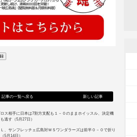
記事の一覧へ戻る
新しい記事
プロス相手に日本は7割方支配も１－０のままホイッスル、決定機
も逃す（5月27日）
ＣＬ、サンフレッチェ広島対ＷＳワンダラーズは前半０－０で折り
（5月14日）