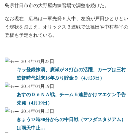
島県廿日市市の大野屋内練習場で調整を続けた。
なお現在、広島は一軍先発６人中、左腕が戸田ひとりとい
う現状を踏まえ、オリックス３連戦では篠田や中村恭平の
登板も予定されている。
2014年04月23日
キラ登録抹消、廣瀬が３打点の活躍、カープは三村
監督時代以来16年ぶり貯金９（4月23日）
2014年04月19日
あすのＤｅＮＡ戦、チーム５連勝かけマエケン予告
先発（4月19日）
2014年04月13日
きょう13時30分からの中日戦（マツダスタジアム）
は雨天中止…