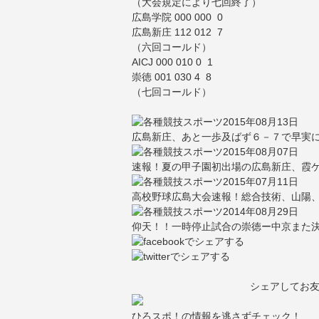
（大会規定により七回終了）
広島学院 000 000 0
広島新庄 112 012 7
（六回コールド）
AICJ 000 010 0 1
崇徳 001 030 4 8
（七回コールド）
2015年08月13日
広島新庄、あと一歩及ばず６－７で早実に
2015年08月07日
速報！夏の甲子園初出場の広島新庄、霞
2015年07月11日
高校野球広島大会速報！総合技術、山陽、
2014年08月29日
仰天！！一時停止試合の崇徳ー中京また決
シェアしてお
ひろスポ！の情報を逃さずチェック！