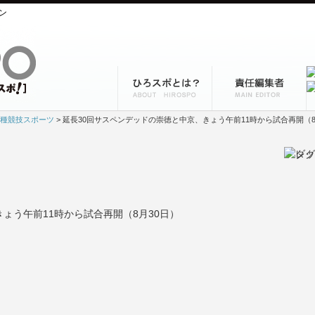
ン
種競技スポーツ
> 延長30回サスペンデッドの崇徳と中京、きょう午前11時から試合再開（8
ょう午前11時から試合再開（8月30日）