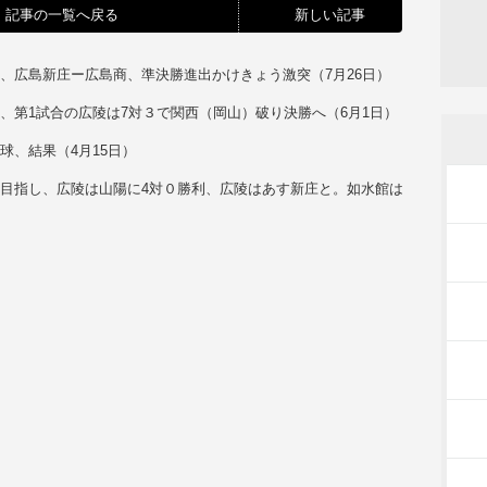
記事の一覧へ戻る
新しい記事
、広島新庄ー広島商、準決勝進出かけきょう激突（7月26日）
、第1試合の広陵は7対３で関西（岡山）破り決勝へ（6月1日）
球、結果（4月15日）
目指し、広陵は山陽に4対０勝利、広陵はあす新庄と。如水館は
１