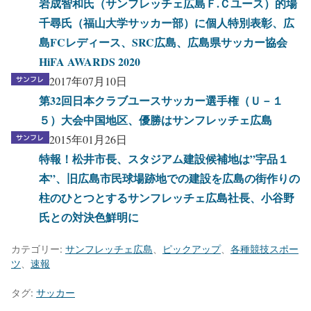
岩成智和氏（サンフレッチェ広島Ｆ.Ｃユース）的場
千尋氏（福山大学サッカー部）に個人特別表彰、広
島FCレディース、SRC広島、広島県サッカー協会
HiFA AWARDS 2020
2017年07月10日
第32回日本クラブユースサッカー選手権（Ｕ－１
５）大会中国地区、優勝はサンフレッチェ広島
2015年01月26日
特報！松井市長、スタジアム建設候補地は”宇品１
本”、旧広島市民球場跡地での建設を広島の街作りの
柱のひとつとするサンフレッチェ広島社長、小谷野
氏との対決色鮮明に
カテゴリー:
サンフレッチェ広島
、
ピックアップ
、
各種競技スポー
ツ
、
速報
タグ:
サッカー