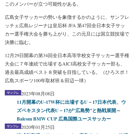
このメンバーが立つ可能性がある。
広島女子サッカーの勢いを象徴するかのように、サンフレ
ッチェ広島レジーナは皇后杯 JFA 第47回全日本女子サッ
カー選手権大会を勝ち上がり、この元旦には国立競技場で
決勝に臨む。
12月29日開幕の第34回全日本高等学校女子サッカー選手権
大会に７年連続で出場するAICJ高校女子サッカー部も、
過去最高成績ベスト８突破を目指している。（ひろスポ！
広島スポーツ100年取材班＆田辺一球）
2023年08月08日
11月開幕のU-17W杯に出場するU－17日本代表、ウ
ズベキスタン代表U－17が”広島勢”と熱戦展開～
Balcom BMW CUP 広島国際ユースサッカー
2020年01月25日