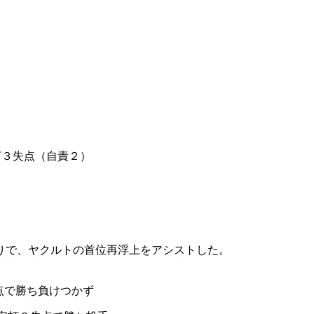
打３失点（自責２）
りで、ヤクルトの首位再浮上をアシストした。
失点で勝ち負けつかず