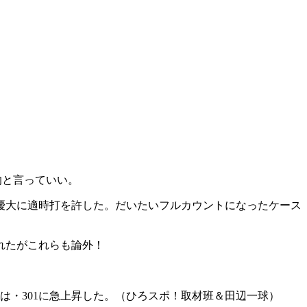
。
的と言っていい。
優大に適時打を許した。だいたいフルカウントになったケース
れたがこれらも論外！
率は・301に急上昇した。（ひろスポ！取材班＆田辺一球）