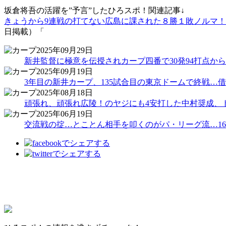
坂倉将吾の活躍を”予言”したひろスポ！関連記事↓
きょうから9連戦の打てない広島に課された８勝１敗ノルマ！
日掲載）「
2025年09月29日
新井監督に極意を伝授されカープ四番で30発94打点か
2025年09月19日
3年目の新井カープ、135試合目の東京ドームで終戦…
2025年08月18日
頑張れ、頑張れ広陵！のヤジにも4安打した中村奨成、
2025年06月19日
交流戦の掟…とことん相手を叩くのがパ・リーグ流…16