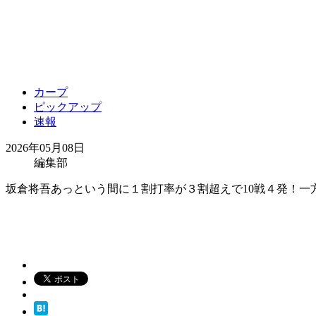
カープ
ピックアップ
速報
2026年05月08日
編集部
坂倉将吾あっという間に１割打率が３割超えで10戦４発！一