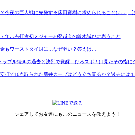
？今夜の巨人戦に先発する床田寛樹に求められることは… | 
ら７年…右打者初メジャー30発越えの鈴木誠也に思うこと
借金もワーストタイ14に…なぜ弱い？答えは…
トラブル続きの過去と決別で覚醒…ひろスポ！は見たその指に
安打で16点取られた新井カープはどう立ち直るか？過去には１イ
シェアしてお友達にもこのニュースを教えよう！