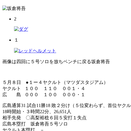
2
１
画像は四回に５号ソロを放ちベンチに戻る坂倉将吾
５月８日 ●１ー４ヤクルト（マツダスタジアム）
ヤクルト １００ １１０ ００１・４
広 島 ０００ １００ ０００・１
広島通算31 試合11勝18 敗２分け（５位変わらず、首位ヤ
18時開始・３時間22分、26,651人
相手先発 〇高梨裕稔６回５安打１失点
広島本塁打 坂倉将吾５号ソロ
ヤクルト本塁打 －