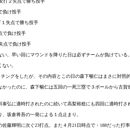
６安打２失点で勝ち投手
で負け投手
打１失点で勝ち投手
失点で負け投手
３失点で負け投手
ない。早い回にマウンドを降りた日は必ずチームが負けている
くない。
ッチングをしたが、その内容とこの日の森下暢仁はまさに対照
なかったのに、森下暢仁は五回の一死三塁で３ボールから古賀
小川泰弘に適時打されたのに続いて高梨裕稔にも四回に適時打さ
り、坂倉将吾の一発による１点止まり。
の佐藤輝明に次ぐ23打点。また４月21日時点で・188だった打