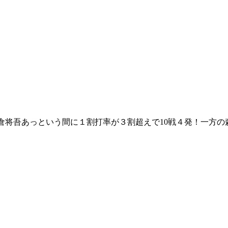
坂倉将吾あっという間に１割打率が３割超えで10戦４発！一方