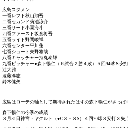
広島スタメン
一番レフト秋山翔吾
二番セカンド菊池涼介
三番サード小園海斗
四番ファースト坂倉将吾
五番ライト野間峻祥
六番センター平川蓮
七番ショート矢野雅哉
八番キャッチャー持丸泰輝
九番ピッチャー●森下暢仁（６試合２勝４敗）５回94球８安
辻大雅
遠藤淳志
鈴木健矢
広島はローテの軸として期待されたはずの森下暢仁がさっぱ
森下暢仁の今季の成績
３月31日神宮・ヤクルト（●C３－８S）４回70球３安打３