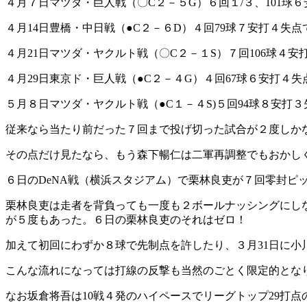
４月７日マツダ・巨人戦（〇C２－５G）６回１/３、101球
４月14日豊橋・中日戦（●C２－６D）４回79球７安打４失点
４月21日マツダ・ヤクルト戦（〇C２－１S）７回106球４安
４月29日東京ド・巨人戦（●C２－４G）４回67球６安打４
５月８日マツダ・ヤクルト戦（●C１－４S)５回94球８安打
従来なら当たり前だった７回まで投げ切った試合が２度しか
その点だけ見たなら、もう森下暢仁は二軍再調整でもおかし
６日のDeNA戦（横浜スタジアム）で栗林良吏が７回零封ピ
栗林良吏は走者を背負っても一度も２ボールナッシングにし
が５度もあった。６日の栗林良吏のそれはゼロ！
加えて初回にわずか８球で先制点を許したり、３月31日に
こんな流れになっては打線の反撃も当然のごとく限定的とな
なお坂倉将吾は10戦４発のハイペースでリーグトップ29打点