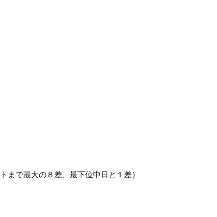
クルトまで最大の８差、最下位中日と１差）