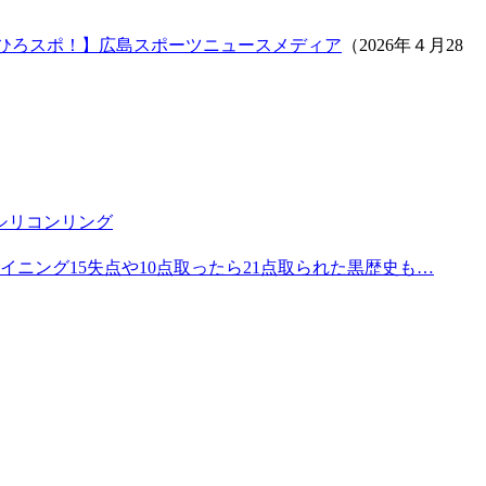
【ひろスポ！】広島スポーツニュースメディア
（2026年４月28
シリコンリング
ニング15失点や10点取ったら21点取られた黒歴史も…