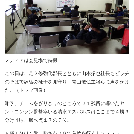
メディアは会見場で待機
この日は、足立修強化部長とともに山本拓也社長もピッチ
のそばで練習の様子を見守り、青山敏弘主将らに声をかけ
た。（トップ画像）
昨季、チームをぎりぎりのところでＪ１残留に導いたヤ
ン・ヨンソン監督率いる清水エスパルスはここまで４勝３
分け４敗、勝ち点１７の７位。
９勝１分け１敗、勝ち点２８で首位を行くサンフレッチェ