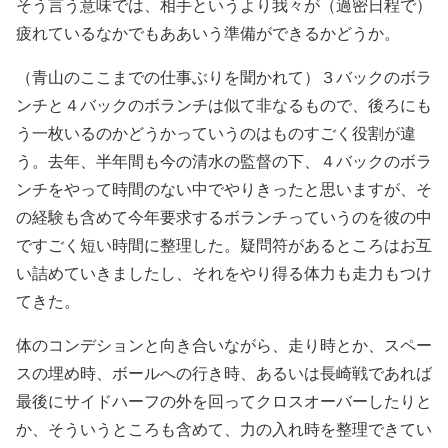
そう言う意味では、相手というより我々が（過密日程で）
疲れているなかでもああいう準備ができるかどうか。
（青山のここまでの仕事ぶりを聞かれて）３バックのボラ
ンチと４バックのボランチは似て非なるもので、後ろにも
う一枚いるのかどうかっていうのはものすごく役割が違
う。去年、半年間も今の清水の監督の下、４バックのボラ
ンチをやって時間のない中でやりきったと思いますが、そ
の経験も含めて今年要求するボランチっていうのを彼の中
ですごく短い時間に整理した。疑問符があるところはお互
い詰めていきましたし、それをやり得る体力も走力もつけ
てきた。
体のコンデションと向き合いながら、走り時とか、スペー
スの埋め時、ボールへの行き時、あるいは長崎戦であれば
最後にサイドハーフの外を回ってクロスオーバーしたりと
か、そういうところも含めて、力の入れ時を整理できてい