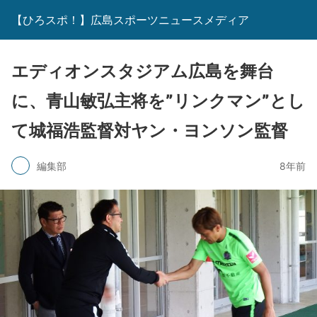
【ひろスポ！】広島スポーツニュースメディア
エディオンスタジアム広島を舞台
に、青山敏弘主将を”リンクマン”とし
て城福浩監督対ヤン・ヨンソン監督
編集部
8年前