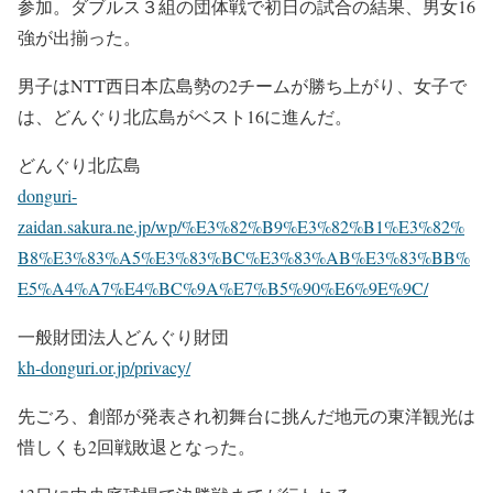
参加。ダブルス３組の団体戦で初日の試合の結果、男女16
強が出揃った。
男子はNTT西日本広島勢の2チームが勝ち上がり、女子で
は、どんぐり北広島がベスト16に進んだ。
どんぐり北広島
donguri-
zaidan.sakura.ne.jp/wp/%E3%82%B9%E3%82%B1%E3%82%
B8%E3%83%A5%E3%83%BC%E3%83%AB%E3%83%BB%
E5%A4%A7%E4%BC%9A%E7%B5%90%E6%9E%9C/
一般財団法人どんぐり財団
kh-donguri.or.jp/privacy/
先ごろ、創部が発表され初舞台に挑んだ地元の東洋観光は
惜しくも2回戦敗退となった。