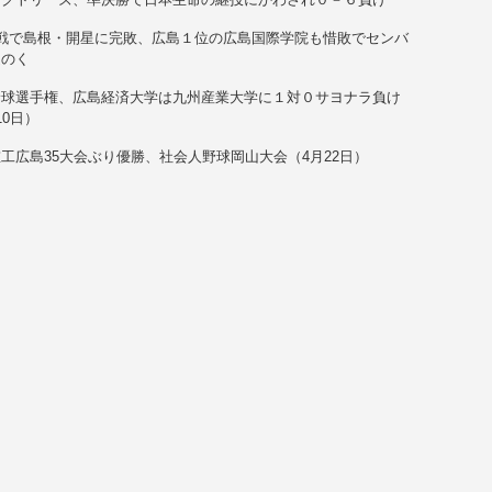
戦で島根・開星に完敗、広島１位の広島国際学院も惜敗でセンバ
遠のく
野球選手権、広島経済大学は九州産業大学に１対０サヨナラ負け
10日）
工広島35大会ぶり優勝、社会人野球岡山大会（4月22日）