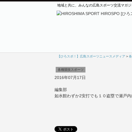
地域と共に、みんなの広島スポーツ交流マガジ
【ひろスポ！】広島スポーツニュースメディア
>
各
各種競技スポーツ
2016年07月17日
編集部
如水館わずか2安打でも１０盗塁で瀬戸