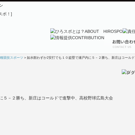
ン
種競技スポーツ
> 如水館わずか2安打でも１０盗塁で瀬戸内に５－２勝ち、新庄はコール
内に５－２勝ち、新庄はコールドで進撃中、高校野球広島大会