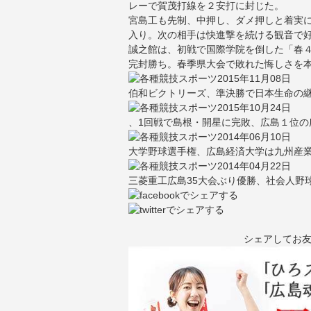
レーで賀茂打線を２安打に封じた。
宮島工も先制、中押し、ダメ押しと着実
入り。次の相手は快進撃を続ける観音で
誠之館は、初戦で国際学院を倒した「春
完封勝ち。春季県大会で敗れた悔しさを
2015年11月08日
伯和ビクトリーズ、準決勝で日本生命の
2015年10月24日
、1回戦で島根・開星に完敗、広島１位の
2014年06月10日
大学野球選手権、広島経済大学は九州産業
2014年04月22日
三菱重工広島35大会ぶり優勝、社会人野球
シェアしてお