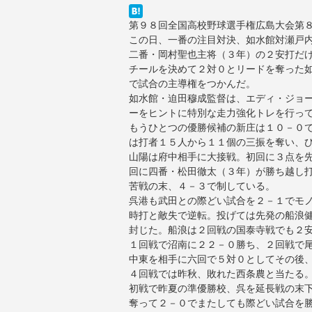
第９８回全国高校野球選手権広島大会第
この日、一番の注目対決、如水館対瀬戸
二番・岡村聖也主将（３年）の２安打だ
チールを決めて２対０とリードを奪った
で試合の主導権をつかんだ。
如水館・迫田穆成監督は、エディ・ジョ
ーをヒントに特別な走力強化トレを行っ
もうひとつの優勝候補の新庄は１０－０
は打者１５人から１１個の三振を奪い、
山陽は府中相手に大接戦。初回に３点を
回に四番・松田徹太（３年）が勝ち越し
苦戦の末、４－３で制している。
呉港も武田との際どい試合を２－１でモ
時打と敵失で逆転。投げては先発の船浪
封じた。船浪は２回戦の国泰寺戦でも２
１回戦で沼南に２２－０勝ち、２回戦で
中東を相手に六回で５対０としてその後
４回戦では昨秋、敗れた西条農と当たる
初戦で昨夏の準優勝校、呉を延長戦の末
奪って２－０でまたしても際どい試合を