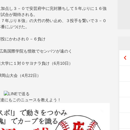
に加点し３－０で安芸府中に完封勝ちして５年ぶりに１６強
好試合が期待される。
４７年ぶり８強」の大竹の勢い止め、３投手を繋いで３－０
本番にぶつけた。
継投にかわされ０－６負け
広島国際学院も惜敗でセンバツが遠のく
大学に１対０サヨナラ負け（6月10日）
岡山大会（4月22日）
友達にもこのニュースを教えよう！