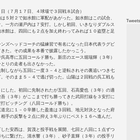
８日（７月１７日、４球場で３回戦８試合）
内は５対２で如水館に軍配があがった。如水館はこの試合、
Tweets
け。一方の瀬戸内は７安打。しかし初回、いきなりダブルス
如水館は、四回にも２点を加え終わってみれば１０盗塁と足
ーンズヘッドコーチの猛練習で有名になった日本代表ラグビ
てきた。その成果を本番で披露したかっこう。
で呉高専に五回コールド勝ち。新庄のエース堀瑞輝（３年）
ひとりの走者も出さなかった。
先制しながら五回に一度３－４と逆転されその裏追いつき七
打。そのまま５－４で逃げ切った。山陽は２回戦の呉工戦も
ノにした。初回に先制されたが五回、石高愛也（３年）の適
健吾（３年）がここまで打ち勝ってきた武田打線を３安打に
安打ピッチング（八回コールド勝ち）。
尾道北に１－０辛勝した盈進は３回戦、地元対決となった府
、相手の反撃を２点に抑え３年ぶりにベスト１６へ進んだ。
。
下した安西は、賀茂と投手戦を展開、七回と八回に１点ずつ
勝ちに繋げた。清水響（３年）、砂子直輝（３年）の投手リ