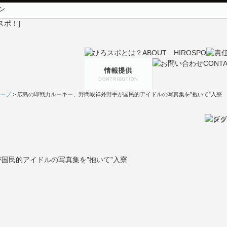
ン
ープ
> 広島の即戦力ルーキー、野間峻祥外野手が国民的アイドルの写真集を”抱いて”入寮
国民的アイドルの写真集を”抱いて”入寮