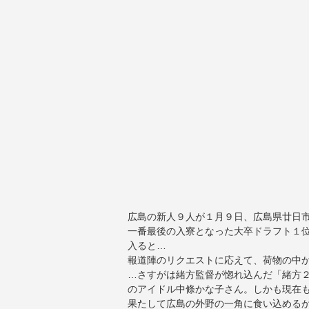
広島の新人９人が１月９日、広島県廿日
一番最後の入寮となった大卒ドラフト１
入ると…
報道陣のリクエストに応えて、荷物の中
…さすがは緒方監督が惚れ込んだ「緒方
のアイドル中條かな子さん。しかも現在
果たして広島の外野の一角に食い込めるか