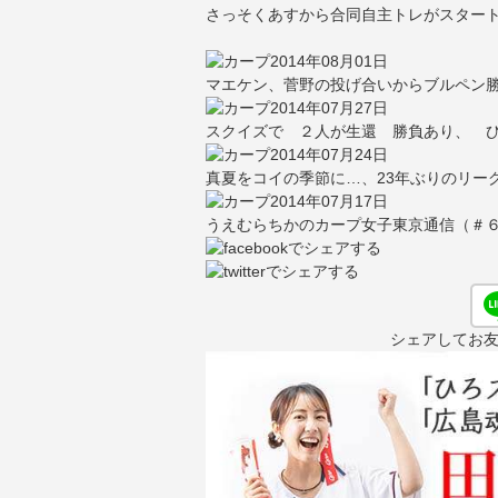
さっそくあすから合同自主トレがスター
2014年08月01日
マエケン、菅野の投げ合いからブルペン
2014年07月27日
スクイズで ２人が生還 勝負あり、 ひ
2014年07月24日
真夏をコイの季節に…、23年ぶりのリー
2014年07月17日
うえむらちかのカープ女子東京通信（＃
シェアしてお