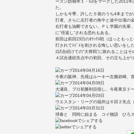
ーズン防御率１・53をマークした2011
た。
しかも今季、許した５発のうち4本まで
打者。さらに左打者の角中と途中出場の
右打者も油断できない。ＰＬ学園の先輩
に”倍返し”される恐れもある。
前田は前回23日のｵﾘｯｸｽ戦（ほっとも
打されてﾄﾄﾞﾒを刺される悔しい思いをし
2試合続けての”大将戦”に敗れることは
４試合連続失点中の初回、その立ち上が
2014年04月16日
今夜の阪神、先発はルーキー左腕岩崎、
2014年04月09日
大瀬良、プロ初勝利目指し、今夜東京ド
2014年04月03日
ウエスタン・リーグの福井は６回２失点
2014年03月31日
球春と 同時に始まる コイ物語 ひろス