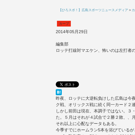
【ひろスポ！】広島スポーツニュースメディア
>
カ
カープ
2014年05月29日
編集部
ロッテ打線対マエケン、怖いのは左打者
昨夜、ロッテに大逆転負けした広島は今
ク戦、オリックス戦に続く同一カード２
しかし前田は現在、本調子ではない。３・
た。５月はそれが４試合で２勝２敗、、月
それ以上に心配なデータもある。
今季すでにホームラン5本を浴びている