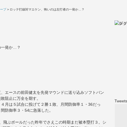
ープ
> ロッテ打線対マエケン、怖いのは左打者の一発か…？
の一発か…？
夜、エースの前田健太を先発マウンドに送り込みソフトバン
連敗阻止に万全を期す。
Tweets
４月は５試合に投げて２勝１敗、月間防御率１・36だっ
間防御率３・54に急落した。
が、飛ぶボールだった昨年でさえこの時期まだ被本塁打３。シ