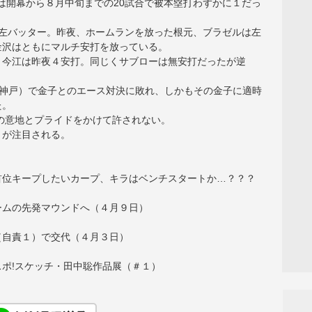
年は開幕から８月中旬までの20試合で被本塁打わずかに１だっ
が左バッター。昨夜、ホームランを放った根元、ブラゼルは左
金沢はともにマルチ安打を放っている。
、今江は昨夜４安打。同じくサブローは無安打だったが逆
っと神戸）で金子とのエース対決に敗れ、しかもその金子に適時
た。
その意地とプライドをかけて許されない。
りが注目される。
首位キープしたいカープ、キラはベンチスタートか…？？？
ームの先発マウンドへ（４月９日）
（自責１）で交代（４月３日）
ポ!スケッチ・田中聡作品展（＃１）