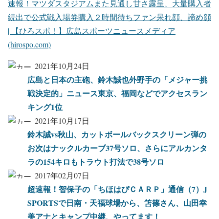
速報！マツダスタジアムまた見通し甘さ露呈、大量購入者
続出で公式戦入場券購入２時間待ちファン呆れ顔、諦め顔
| 【ひろスポ！】広島スポーツニュースメディア
(hirospo.com)
2021年10月24日
広島と日本の主砲、鈴木誠也外野手の「メジャー挑
戦決定的」ニュース東京、福岡などでアクセスラン
キング1位
2021年10月17日
鈴木誠vs秋山、カットボールバックスクリーン弾の
お次はナックルカーブ37号ソロ、さらにアルカンタ
ラの154キロもトラウト打法で38号ソロ
2017年02月07日
超速報！智保子の「ちほはぴＣＡＲＰ」通信（7）J
SPORTSで日南・天福球場から、笘篠さん、山田幸
美アナとキャンプ中継、やってます！