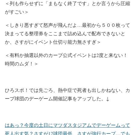
＜列も作らせずに「まもなく終了です」とか言うから圧縮
がすごい＞
＜しきり悪すぎて怒声が飛んだよ…最初から５００枚って
決まってる整理券をここまで詰め込んで配布できないと
か、さすがにイベント仕切り能力無さすぎ＞
＜有料か抽選以外のカープ公式イベントは2度と来ない！
時間のムダ！＞
ひろスポ！では先ごろ、熱中症で死者も出しかねない、カ
ープ球団のデーゲーム開催記事をアップした。↓
はあっ？今度の土日にマツダスタジアムでデーゲームって
死人出す気？さすが12球団最低、さすが強行カープ…でも