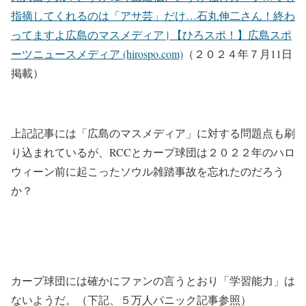
指摘してくれるのは「アサ芸」だけ…石丸伸二さん！終わ
ってますよ広島のマスメディア | 【ひろスポ！】広島スポ
ーツニュースメディア (hirospo.com)
（２０２４年７月11日
掲載）
上記記事には「広島のマスメディア」に対する問題点も刷
り込まれているが、RCCとカープ球団は２０２２年のハロ
ウィーン前に起こったソウル雑踏事故を忘れたのだろう
か？
カープ球団には確かにファンの言うとおり「学習能力」は
ないようだ。（下記、５万人パニック記事参照）