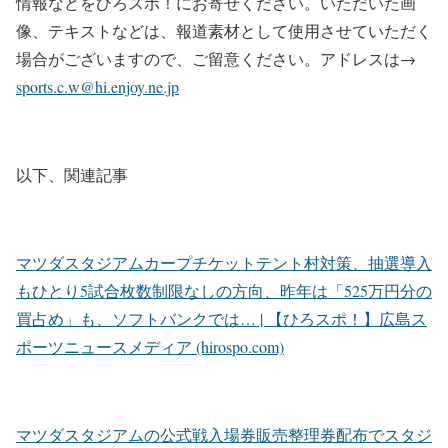
情報などをひろスポ！にお寄せください。いただいた画
像、テキストなどは、報道素材として使用させていただく
場合がございますので、ご留意ください。アドレスは→
sports.c.w@hi.enjoy.ne.jp
以下、関連記事
マツダスタジアムカープチケットテント村対策、抽選導入
もひとり5試合枚数制限なしの方向、昨年は「525万円分の
買占め」も、ソフトバンクでは… | 【ひろスポ！】広島ス
ポーツニュースメディア (hirospo.com)
マツダスタジアムの公式戦入場券販売整理券配布でスタジ