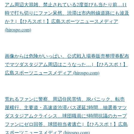
アム周辺大混雑、禁止されている2度並びも当たり前…11
時で打ち切りにファン呆然、渋滞は市内幹線道路にも波及
か？ | 【ひろスポ！】広島スポーツニュースメディア
(hirospo.com)
画像からは危険がいっぱい、公式戦入場券販売整理券配布
でマツダスタジアム周辺はこうなった… | 【ひろスポ！】
広島スポーツニュースメディア (hirospo.com)
荒れるファンに警察、周辺住民苦情、JRパニック、転売
屋横行、主要道・高速道渋滞バス遅延2時間…抽選券マツ
ダスタジアムクライシス…球団職員に5時間抗議のカープ
ファンにゼロ回答、球団担当者逃亡 | 【ひろスポ！】広島
スポーツニュースメディア (hirospo.com)