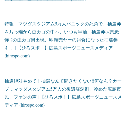
特報！マツダスタジアム5万人パニックの死角で、抽選券
を片っ端から虫カゴの中へ、いつも半袖、抽選券採集恐
怖!?の虫カゴ男出現、即転売ヤーの餌食になった抽選券
も… | 【ひろスポ！】広島スポーツニュースメディア
(hirospo.com)
抽選絶対やめて！抽選なんて聞きたくない!!何なん？カー
プ…マツダスタジアム5万人の後遺症深刻、冷めた広島市
民、ファンの声 | 【ひろスポ！】広島スポーツニュースメ
ディア (hirospo.com)