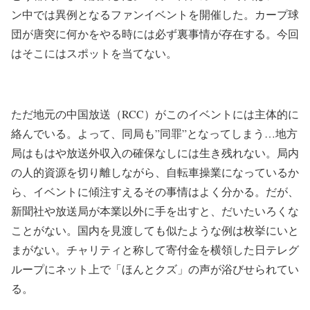
ン中では異例となるファンイベントを開催した。カープ球
団が唐突に何かをやる時には必ず裏事情が存在する。今回
はそこにはスポットを当てない。
ただ地元の中国放送（RCC）がこのイベントには主体的に
絡んでいる。よって、同局も”同罪”となってしまう…地方
局はもはや放送外収入の確保なしには生き残れない。局内
の人的資源を切り離しながら、自転車操業になっているか
ら、イベントに傾注すえるその事情はよく分かる。だが、
新聞社や放送局が本業以外に手を出すと、だいたいろくな
ことがない。国内を見渡しても似たような例は枚挙にいと
まがない。チャリティと称して寄付金を横領した日テレグ
ループにネット上で「ほんとクズ」の声が浴びせられてい
る。