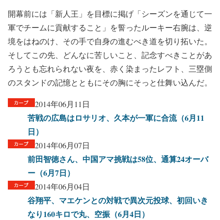
開幕前には「新人王」を目標に掲げ「シーズンを通じて一
軍でチームに貢献すること」を誓ったルーキー右腕は、逆
境をはねのけ、その手で自身の進むべき道を切り拓いた。
そしてこの先、どんなに苦しいこと、記念すべきことがあ
ろうとも忘れられない夜を、赤く染まったレフト、三塁側
のスタンドの記憶とともにその胸にそっと仕舞い込んだ。
2014年06月11日
苦戦の広島はロサリオ、久本が一軍に合流（6月11
日）
2014年06月07日
前田智徳さん、中国アマ挑戦は58位、通算24オーバ
ー（6月7日）
2014年06月04日
谷翔平、マエケンとの対戦で異次元投球、初回いき
なり160キロで丸、空振（6月4日）