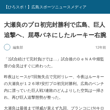
【ひろスポ！】広島スポーツニュースメディア
大瀬良のプロ初完封勝利で広島、巨人
追撃へ、屈辱バネにしたルーキー右腕
編集部
12年前
「2試合続けて完封負けでは…」試合後のＤｅＮＡ中畑監
督の会見はすぐに終わった。
昨夜はヒースが7回無失点で完封リレー、今夜はルーキー
の大瀬良が１２６球5安打プロ初完封勝利。広島のベンチ
内に漂っていた巨人戦3連敗のどんよりした空気は一掃さ
れ、再び巨人追撃態勢が整った。
大瀬良は最後まで球威が衰えず九回、ブランコに150キロ