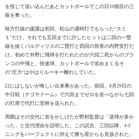
を投じて追い込んだあとカットボールでこの日10個目の三
振を奪った。
味方打線の援護は初回、松山の適時打でもらった“スミ
１”だけ。それでも五回までに許したヒットは二回の一塁
線を抜くバルディリスの二塁打と四回の筒香の内野安打だ
け。初めて外野に飛球を打たれたのが六回二死からのブラ
ンコの中飛と、快速球、カットボールで攻めまくるそ
の”圧力“はやはりルーキー離れしていた。
口にはしないが悔しい出来事があった。前回、8月29日の
中日戦（ナゴヤドーム）で六回までゼロを並べながら七回
の打席で代打に堂林を送られた。
周囲はその交代に首をかしげたが野村監督は「逆球が多か
った」と交代理由を説明した。この試合、三回以降、4イ
ニングをパーフェクトに抑えて勝ち星からも見放された。