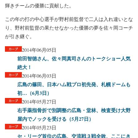
輝きチームの優勝に貢献した。
この年の打の中心選手が野村前監督で二人は入れ違いとな
り、野村前監督の果たせなかった優勝の夢を佐々岡コーチ
が引き継ぐ。
2014年06月05日
前田智徳さん、佐々岡真司さんのトークショー人気
絶大！
2014年06月03日
広島の篠田、日本ハム戦プロ初先発、札幌ドームも
初…（6月3日）
2014年05月27日
右手薬指骨折で別調整の広島・堂林、検査受け大野
屋内でノックを受ける（5月27日）
2014年05月23日
セ・リーグ首位の広島、交流戦３戦全敗、ここにき