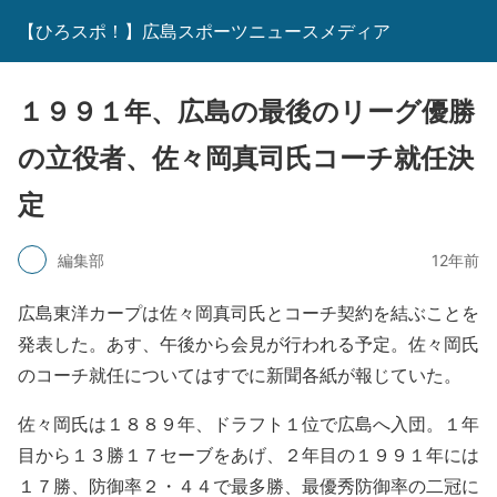
【ひろスポ！】広島スポーツニュースメディア
１９９１年、広島の最後のリーグ優勝
の立役者、佐々岡真司氏コーチ就任決
定
編集部
12年前
広島東洋カープは佐々岡真司氏とコーチ契約を結ぶことを
発表した。あす、午後から会見が行われる予定。佐々岡氏
のコーチ就任についてはすでに新聞各紙が報じていた。
佐々岡氏は１８８９年、ドラフト１位で広島へ入団。１年
目から１３勝１７セーブをあげ、２年目の１９９１年には
１７勝、防御率２・４４で最多勝、最優秀防御率の二冠に