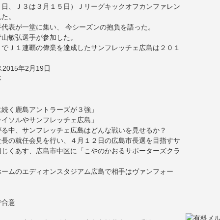
８日、Ｊ３は３月１５日）Ｊリーグキックオフカンファレン
れた。
代表が一堂に集い、 今シーズンの抱負を語った。
青山敏弘選手が参加した。
とでＪ１連覇の偉業を達成したサンフレッチェ広島は２０１
杯
に続く鹿島アントラーズが３強」
レイソルやサンフレッチェ広島」
がる中、サンフレッチェ広島はどんな戦いを見せるか？
社長の就任会見を行い、４月１２日の広島市長選を目指すサ
同じくあす、広島市中区に「こやのかおるサポーターズクラ
ホームのエディオンスタジアム広島で相手はヴァンフォー
で合意