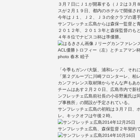
３月７日にＪ１が開幕する（Ｊ２は３月
スが２月１９日、都内のホテルで開催さ
今年はＪ１、Ｊ２、Ｊ３の全クラブの選手
サンフレッチェ広島からは森保一監督と
２０１２年、２０１３年と森保監督のも
４年８位でナビスコ杯は準優勝。
ACL優勝トロフィー（左）とチェアマン
photo 春木 睦子
「今季もガンバ大阪、浦和レッズ、それ
「第２グループに川崎フロンターレ、柏
カンファレンス取材陣からそんな声もあ
チームはあす２月２０日、広島市内で新
ンフレッチェ広島前社長の小谷野薫氏は
ブ事務所」の開設が予定されている。
サンフレッチェ広島の初戦は３月７日、
レ。キックオフは午後２時。
2014年12月25日
サンフレッチェ広島、森保監督２年契約
2014年10月16日