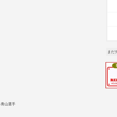
まだ
る青山選手