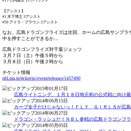
#15
竹内譲次
13
リバウンド
【アシスト】
#1
木下博之
3
アシスト
#50
アイラ・ブラウン
3
アシスト
なお、広島ドラゴンフライズは次回、ホームの広島サンプラ
中を押すことができるか…
広島ドラゴンフライズ対千葉ジェッツ
３月７日（土）午後５時から
３月８日（日）午後２時から
チケット情報
nbl.pia.jp/ticket/pc/event/releases/1457490
2015年01月17日
広島ライトニング、１月１８日地元初の公式戦に向け最
2014年09月15日
カープ女子だけじゃないっ！ＦＬＹ ＧＩＲＬＳが広島
2014年06月27日
ドラゴン・ラッシュだ！ＮＢＬ参戦の広島ドラゴンフラ
2014年05月05日