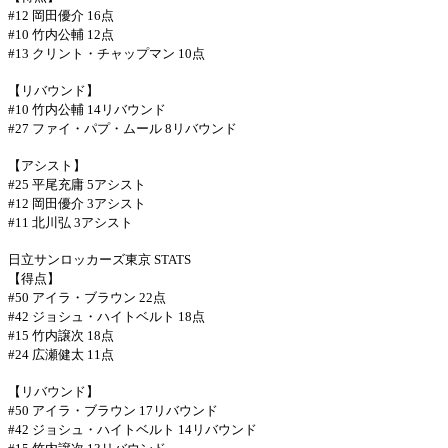
#12
岡田優介
16
点
#10
竹内公輔
12
点
#13
クリント・チャップマン
10
点
【リバウンド】
#10
竹内公輔
14
リバウンド
#27
ファイ・パプ・ムール
8
リバウンド
【アシスト】
#25
平尾充庸
5
アシスト
#12
岡田優介
3
アシスト
#11
北川弘
3
アシスト
日立サンロッカーズ東京
STATS
【得点】
#50
アイラ・ブラウン
22
点
#42
ジョシュ・ハイトベルト
18
点
#15
竹内譲次
18
点
#24
広瀬健太
11
点
【リバウンド】
#50
アイラ・ブラウン
17
リバウンド
#42
ジョシュ・ハイトベルト
14
リバウンド