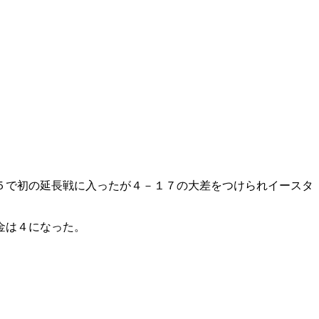
５で初の延長戦に入ったが４－１７の大差をつけられイースタ
金は４になった。