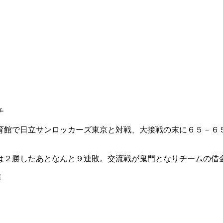
チ
育館で日立サンロッカーズ東京と対戦、大接戦の末に６５－６
は２勝したあとなんと９連敗。交流戦が鬼門となりチームの借
績