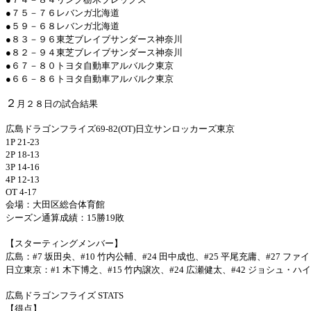
●７５－７６レバンガ北海道
●５９－６８レバンガ北海道
●８３－９６東芝ブレイブサンダース神奈川
●８２－９４東芝ブレイブサンダース神奈川
●６７－８０トヨタ自動車アルバルク東京
●６６－８６トヨタ自動車アルバルク東京
２
月２８日の試合結果
広島ドラゴンフライズ
69-82(OT)
日立サンロッカーズ東京
1P 21-23
2P 18-13
3P 14-16
4P 12-13
OT 4-17
会場：大田区総合体育館
シーズン通算成績：
15
勝
19
敗
【スターティングメンバー】
広島：
#7
坂田央、
#10
竹内公輔、
#24
田中成也、
#25
平尾充庸、
#27
ファイ
日立東京：
#1
木下博之、
#15
竹内譲次、
#24
広瀬健太、
#42
ジョシュ・ハイ
広島ドラゴンフライズ
STATS
【得点】