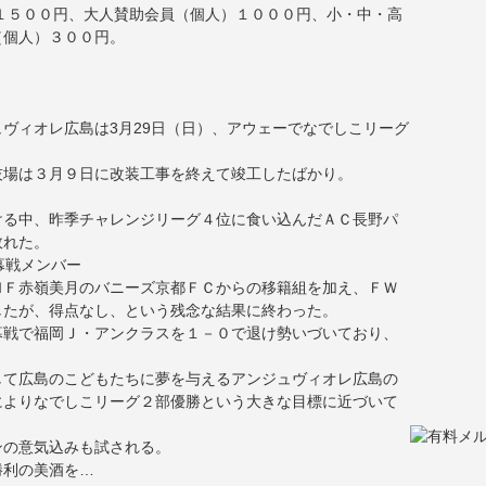
１５００円、大人賛助会員（個人）１０００円、小・中・高
（個人）３００円。
ヴィオレ広島は3月29日（日）、アウェーでなでしこリーグ
技場は３月９日に改装工事を終えて竣工したばかり。
ける中、昨季チャレンジリーグ４位に食い込んだＡＣ長野パ
敗れた。
ＭＦ赤嶺美月のバニーズ京都ＦＣからの移籍組を加え、ＦＷ
したが、得点なし、という残念な結果に終わった。
幕戦で福岡Ｊ・アンクラスを１－０で退け勢いづいており、
して広島のこどもたちに夢を与えるアンジュヴィオレ広島の
によりなでしこリーグ２部優勝という大きな目標に近づいて
ンの意気込みも試される。
勝利の美酒を…