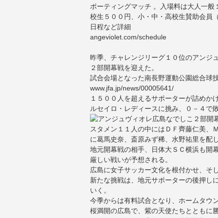
ポーティングマッチ 。入場料は大人一般
校生５００円、小・中・高校生賛助会員
日程など詳細
angeviolet.com/schedule
昨季、チャレンジリーグ１０位のアンジュ
２部開幕戦を迎えた。
試合会場となった南長野運動公園総合球
www.jfa.jp/news/00005641/
１５００人を超えるサポーターが詰めか
ルセイロ・レディースに挑み、０－４で
スタメン１１人の中にはＤＦ齊藤仁美、
に葛馬史奈、斎原みず稀、水野祐里を配
地元開幕戦の相手、日体大ＳＣ横浜も開
厳しい戦いが予想される。
広島に女子サッカー文化を根付かせ、そ
新たな挑戦は、地元サポーターの後押し
いく。
今季からは有料試合となり、ホームタウ
桜満開の広島で、紫の天使たちとともに