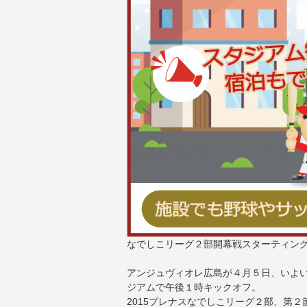
なでしこリーグ２部開幕戦スターティン
アンジュヴィオレ広島が４月５日、いよ
ジアムで午後１時キックオフ。
2015プレナスなでしこリーグ２部、第２