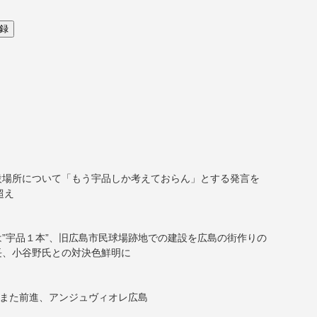
設場所について「もう宇品しか考えておらん」とする発言を
超え
”宇品１本”、旧広島市民球場跡地での建設を広島の街作りの
長、小谷野氏との対決色鮮明に
しまた前進、アンジュヴィオレ広島