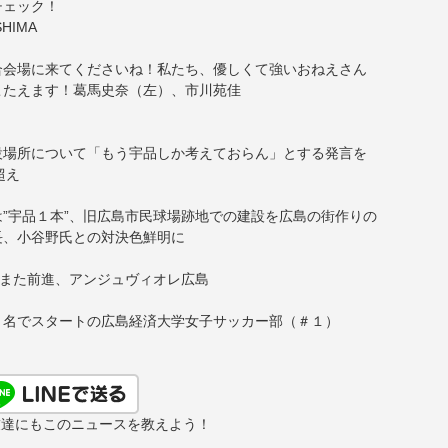
チェック！
SHIMA
合会場に来てくださいね！私たち、優しくて強いおねえさん
こたえます！葛馬史奈（左）、市川苑佳
設場所について「もう宇品しか考えておらん」とする発言を
超え
”宇品１本”、旧広島市民球場跡地での建設を広島の街作りの
長、小谷野氏との対決色鮮明に
しまた前進、アンジュヴィオレ広島
１名でスタートの広島経済大学女子サッカー部（＃１）
友達にもこのニュースを教えよう！