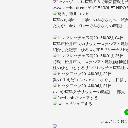
アンジュヴィオレ広島ＦＢで最新情報も
www.facebook.com/ANGE.VIOLET.HIRO
広島の小学生、中学生のみなさんへ、試
たちが、全力プレーでみなさんの声援に
2015年02月04日
広島市松井市長のサッカースタジアム建
紹介した記事、ひろスポ!FBでリーチ３K
2015年01月26日
特報！松井市長、スタジアム建設候補地は
柱のひとつとするサンフレッチェ広島社
2014年06月29日
翼の”生えた”エンジェル、なでしこ目指
2014年04月21日
いつか広島女子サッカーの拠点に！部員
シェアしてお