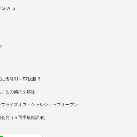
TATS
ド
辱91－57快勝!!!
選手との契約を解除
ンフライズオフィシャルショップオープン
団会見（５選手横顔詳細）