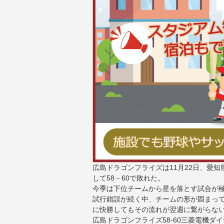
広島ドラゴンフライズは11月22日、愛
して58－60で敗れた。
今季は下位チームから星を落とす試合が極
試行錯誤が続く中、チームの形が固まっ
に快勝してもその流れが翌週に繋がらな
広島ドラゴンフライズ58-60三菱電機ダ