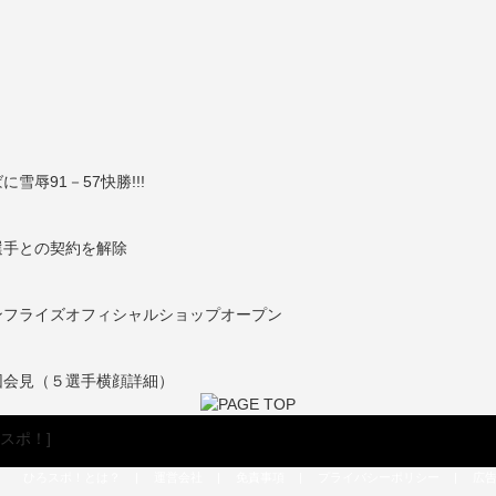
辱91－57快勝!!!
選手との契約を解除
ンフライズオフィシャルショップオープン
団会見（５選手横顔詳細）
ひろスポ！とは？
|
運営会社
|
免責事項
|
プライバシーポリシー
|
広