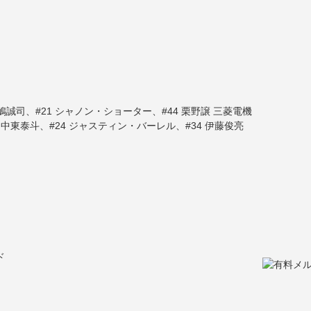
 鵤誠司、#21 シャノン・ショーター、#44 栗野譲 三菱電機
8 中東泰斗、#24 ジャスティン・バーレル、#34 伊藤俊亮
ド