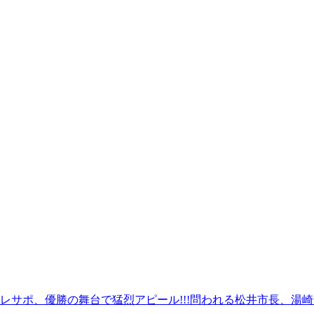
レサポ、優勝の舞台で猛烈アピール!!!問われる松井市長、湯