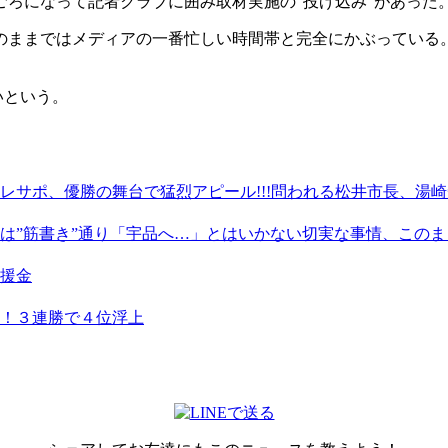
ごろになって記者クラブに囲み取材実施の”投げ込み”があった
のままではメディアの一番忙しい時間帯と完全にかぶっている
いという。
レサポ、優勝の舞台で猛烈アピール!!!問われる松井市長、湯
は”筋書き”通り「宇品へ…」とはいかない切実な事情、この
援金
！３連勝で４位浮上