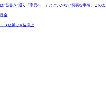
は”筋書き”通り「宇品へ…」とはいかない切実な事情、この
援金
！３連勝で４位浮上