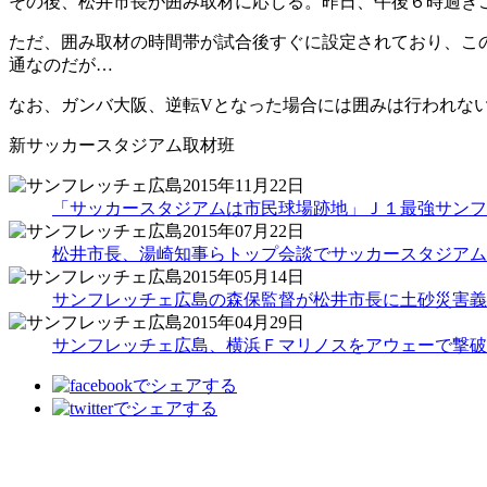
その後、松井市長が囲み取材に応じる。昨日、午後６時過ぎ
ただ、囲み取材の時間帯が試合後すぐに設定されており、こ
通なのだが…
なお、ガンバ大阪、逆転Vとなった場合には囲みは行われな
新サッカースタジアム取材班
2015年11月22日
「サッカースタジアムは市民球場跡地」Ｊ１最強サンフ
2015年07月22日
松井市長、湯崎知事らトップ会談でサッカースタジアム
2015年05月14日
サンフレッチェ広島の森保監督が松井市長に土砂災害義
2015年04月29日
サンフレッチェ広島、横浜Ｆマリノスをアウェーで撃破