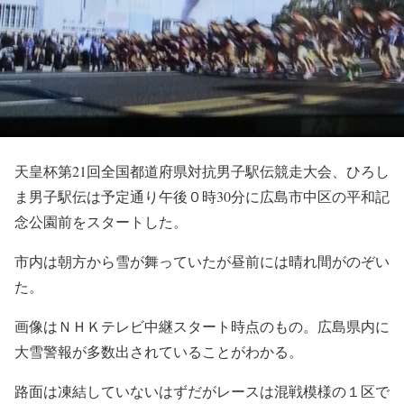
天皇杯第21回全国都道府県対抗男子駅伝競走大会、ひろし
ま男子駅伝は予定通り午後０時30分に広島市中区の平和記
念公園前をスタートした。
市内は朝方から雪が舞っていたが昼前には晴れ間がのぞい
た。
画像はＮＨＫテレビ中継スタート時点のもの。広島県内に
大雪警報が多数出されていることがわかる。
路面は凍結していないはずだがレースは混戦模様の１区で