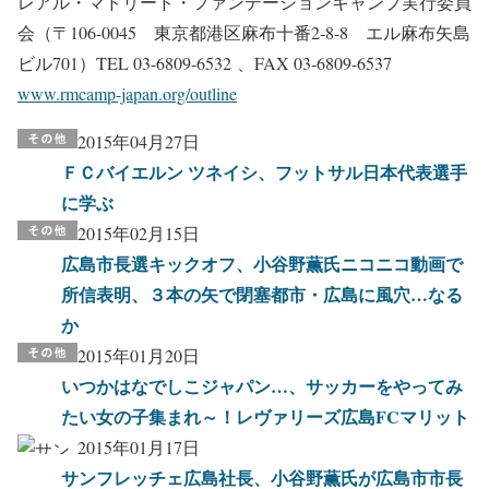
レアル・マドリード・ファンデーションキャンプ実行委員
会（〒106-0045 東京都港区麻布十番2-8-8 エル麻布矢島
ビル701）TEL 03-6809-6532 、FAX 03-6809-6537
www.rmcamp-japan.org/outline
2015年04月27日
ＦＣバイエルン ツネイシ、フットサル日本代表選手
に学ぶ
2015年02月15日
広島市長選キックオフ、小谷野薫氏ニコニコ動画で
所信表明、３本の矢で閉塞都市・広島に風穴…なる
か
2015年01月20日
いつかはなでしこジャパン…、サッカーをやってみ
たい女の子集まれ～！レヴァリーズ広島FCマリット
2015年01月17日
サンフレッチェ広島社長、小谷野薫氏が広島市市長