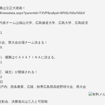
勝は立正大淞南！
rFull/viewdata.aspx?parentid=TXVP&rallyid=W%5c%5e%5bX
選 代表チームは福山大学、広島修道大学、広島大学、広島経済
31
人大会、県大会出場チーム決まる！
45
） 優勝はＣＡＶＡＴＩＮＡに決まる。
41
基町、城北）が開催される！
42
0日
瀬戸内、西条農業、広陵…秋季広島県高校野球大会、県大会
交歓会、決勝進出は三入と可部南