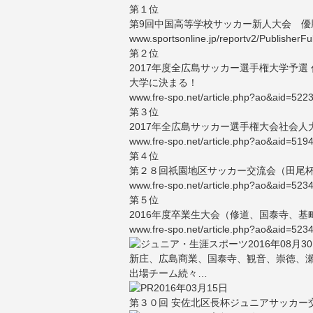
第１位
第9回中国高等学校サッカー新人大会 優
www.sportsonline.jp/reportv2/Publishe
第２位
2017年度全広島サッカー選手権大学予
大学に決まる！
www.fre-spo.net/article.php?ao&aid=522
第３位
2017年全広島サッカー選手権大会社会
www.fre-spo.net/article.php?ao&aid=519
第４位
第２８回祇園地区サッカー交流会（田尾杯
www.fre-spo.net/article.php?ao&aid=523
第５位
2016年度卒業生大会（修道、国泰寺、
www.fre-spo.net/article.php?ao&aid=523
2016年08月3
新庄、広島商業、国泰寺、観音、崇徳、
出場チーム続々…
2016年03月15日
第３０回 安佐北区長杯ジュニアサッカー