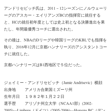
アンドリセビッチ氏は、2011－12シーズンにノルウェーリ
ーグのアスカー・エイリアンズBCの指揮官に就任する
と、HCの就任初年度としては史上初となる決勝進出を果
たし、年間最優秀コーチに選出された。
その後は、NBAのDリーグや韓国リーグのKBLでも指揮を
執り、2016年12月に京都ハンナリーズのアシスタントコー
チに就任した。
京都ハンナリーズはB1西地区で５位だった。
ジェイミー・アンドリセビッチ（Jamie Andrisevic）横顔
出身地 アメリカ合衆国ミズーリ州
生年月日 １９８２年１月２２日
選手歴 アリゾナ州立大学（NCAA1部）(2002-
2005)―Limburg（ドイツ）(2005-2006)―Horsens BC（デン