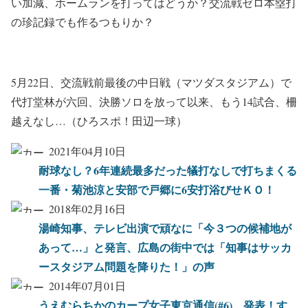
い加減、ホームランを打ってはどうか？交流戦ゼロ本塁打
の珍記録でも作るつもりか？
5月22日、交流戦前最後の中日戦（マツダスタジアム）で
代打堂林が六回、決勝ソロを放って以来、もう14試合、柵
越えなし…（ひろスポ！田辺一球）
2021年04月10日
耐球なし？6年連続最多だった犠打なしで打ちまくる
一番・菊池涼と安部で戸郷に6安打浴びせＫＯ！
2018年02月16日
湯崎知事、テレビ出演で頑なに「今３つの候補地が
あって…」と発言、広島の街中では「知事はサッカ
ースタジアム問題を降りた！」の声
2014年07月01日
うえむらちかのカープ女子東京通信(#6) 発表！す