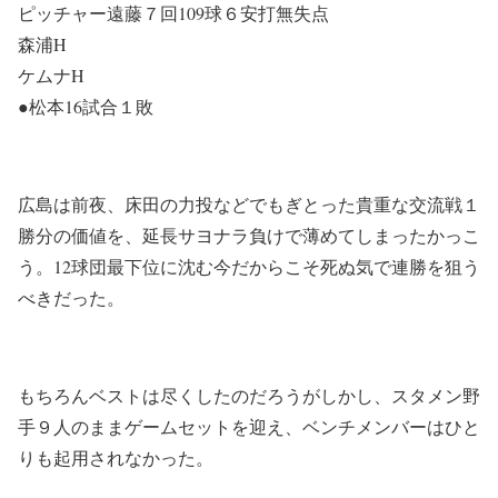
ピッチャー遠藤７回109球６安打無失点
森浦H
ケムナH
●松本16試合１敗
広島は前夜、床田の力投などでもぎとった貴重な交流戦１
勝分の価値を、延長サヨナラ負けで薄めてしまったかっこ
う。12球団最下位に沈む今だからこそ死ぬ気で連勝を狙う
べきだった。
もちろんベストは尽くしたのだろうがしかし、スタメン野
手９人のままゲームセットを迎え、ベンチメンバーはひと
りも起用されなかった。