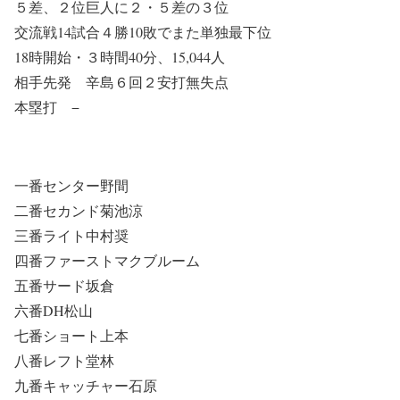
５差、２位巨人に２・５差の３位
交流戦14試合４勝10敗でまた単独最下位
18時開始・３時間40分、15,044人
相手先発 辛島６回２安打無失点
本塁打 −
一番センター野間
二番セカンド菊池涼
三番ライト中村奨
四番ファーストマクブルーム
五番サード坂倉
六番DH松山
七番ショート上本
八番レフト堂林
九番キャッチャー石原