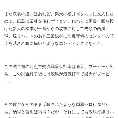
また表裏の違いはあれど、楽天は松井裕を九回に投入した
のに、広島は栗林を使わずじまい。代わりに延長十回を投
げた新人の松本が一番からの攻撃に対して先頭の西川四
球、送りバントのあと三番浅村に前進守備のセンターの頭
上を越され絵に描いたようなエンディングになった。
この試合前の時点で交流戦最低打率は楽天、ブービーが広
島。この試合終了後には広島が最低打率で楽天がブービ
ー。
その数字がそのまま反映されたような両軍ゼロ行進だか
ら、納得と言えば納得？だが、それにしても広島打線はい