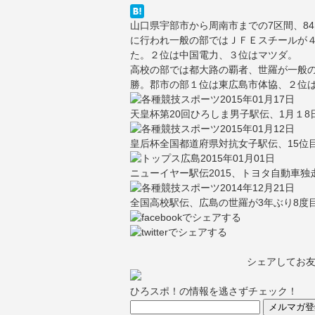
山口県宇部市から周南市までの7区間、84
に行われ一般の部ではＪＦＥスチールが４
た。２位は中国電力、３位はマツダ。
高校の部では都大路の覇者、世羅が一般
勝。郡市の部１位は東広島市体協、２位
2015年01月17日
天皇杯第20回ひろしま男子駅伝、1月１8日
2015年01月12日
皇后杯全国都道府県対抗女子駅伝、15位目
2015年01月01日
ニューイヤー駅伝2015、トヨタ自動車
2014年12月21日
全国高校駅伝、広島の世羅が3年ぶり8度目
シェアしてお
ひろスポ！の情報を逃さずチェック！