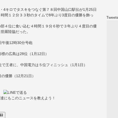
・4キロでタスキをつなぐ第７８回中国山口駅伝が1月25日
時間１２分３３秒のタイムで8年ぶり3度目の優勝を飾っ
Tweets
の部４位に食い込む４時間１９分６秒で３年ぶり４度目の優
は世羅陸協だった。
午後12時30分号砲
標の広島は28位（1月12日）
独走で王者に、中国電力は５位フィニッシュ（1月1日）
の優勝（12月21日）
友達にもこのニュースを教えよう！