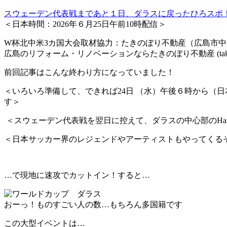
スウェーデン代表戦まであと１日、ダラスに戻ったひろスポ
＜日本時間：2026年６月25日午前10時配信＞
W杯北中米3カ国大会取材協力：たきのぼり不動産（広島市中区八
広島のリフォーム・リノベーションならたきのぼり不動産 (takinobor
前回記事はこんな終わり方になっていました！
＜いろいろ準備して、できれば24日 （水）午後６時から（日本時間で2
す＞
＜スウェーデン代表戦を翌日に控えて、ダラスの中心部のHarw
＜日本サッカー界のレジェンドやアーティストもやってくる
…で現地に速攻でカットイン！すると…
おーっ！ものすごい人の数…もちろん多国籍です
この大型イベントは…