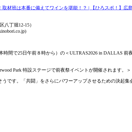
！取材班は本番に備えてワインを堪能！？ | 【ひろスポ！】広
丁堀12-15）
i.co.jp)
5日午前８時から）の＜ULTRAS2026 in DALLAS 前夜
ood Park 特設ステージで前夜祭イベントが開催されます。＞
そうです。「共闘」をさらにパワーアップさせるための決起集