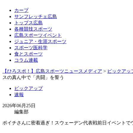
カープ
サンフレッチェ広島
トップス広島
各種競技スポーツ
広島スポーツイベント
ジュニア・生涯スポーツ
スポーツ医科学
食とスポーツ
コラム連載
【ひろスポ！】広島スポーツニュースメディア
>
ピックアッ
スの真ん中で「共闘」を誓う
ピックアップ
速報
2026年06月25日
編集部
ポイチさんに密着過ぎ！スウェーデン代表戦前日イベントで