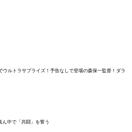
トでウルトラサプライズ！予告なしで登場の森保一監督！ダラ
真ん中で「共闘」を誓う