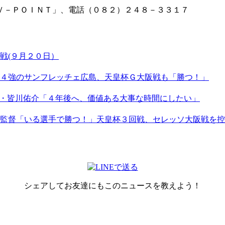
Ｖ－ＰＯＩＮＴ」、電話（０８２）２４８－３３１７
戦(９月２０日）
４強のサンフレッチェ広島、天皇杯Ｇ大阪戦も「勝つ！」
Ｗ・皆川佑介「４年後へ、価値ある大事な時間にしたい」
監督「いる選手で勝つ！」天皇杯３回戦、セレッソ大阪戦を控
シェアしてお友達にもこのニュースを教えよう！