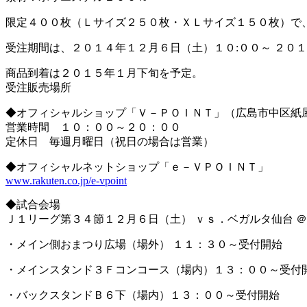
限定４００枚（Ｌサイズ２５０枚・ＸＬサイズ１５０枚）で
受注期間は、２０１４年１２月６日（土）１０:００～ ２０
商品到着は２０１５年１月下旬を予定。
受注販売場所
◆オフィシャルショップ「Ｖ－ＰＯＩＮＴ」（広島市中区紙
営業時間 １０：００～２０：００
定休日 毎週月曜日（祝日の場合は営業）
◆オフィシャルネットショップ「ｅ－ＶＰＯＩＮＴ」
www.rakuten.co.jp/e-vpoint
◆試合会場
Ｊ１リーグ第３４節１２月６日（土） ｖｓ．ベガルタ仙台 
・メイン側おまつり広場（場外） １１：３０～受付開始
・メインスタンド３Ｆコンコース（場内）１３：００～受付
・バックスタンドＢ６下（場内）１３：００～受付開始