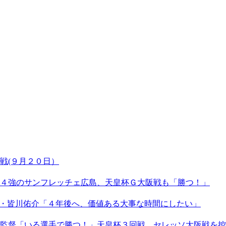
戦(９月２０日）
４強のサンフレッチェ広島、天皇杯Ｇ大阪戦も「勝つ！」
Ｗ・皆川佑介「４年後へ、価値ある大事な時間にしたい」
監督「いる選手で勝つ！」天皇杯３回戦、セレッソ大阪戦を控