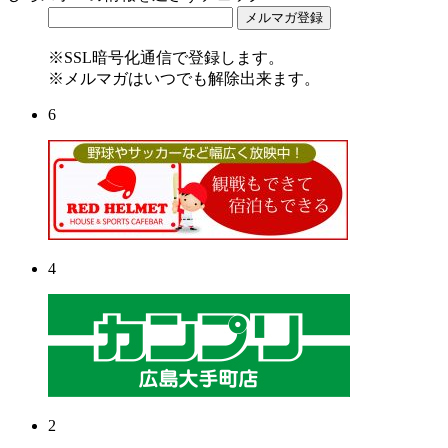
※SSL暗号化通信で登録します。
※メルマガはいつでも解除出来ます。
6
4
2