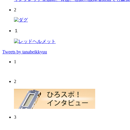
2
１
Tweets by tanabeikkyuu
1
2
3