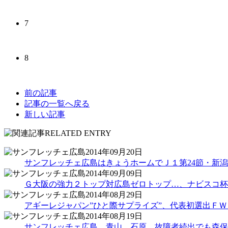
7
8
前の記事
記事の一覧へ戻る
新しい記事
2014年09月20日
サンフレッチェ広島はきょうホームでＪ１第24節・新潟
2014年09月09日
Ｇ大阪の強力２トップ対広島ゼロトップ…、ナビスコ杯
2014年08月29日
アギーレジャパン”ひと際サプライズ”、代表初選出Ｆ
2014年08月19日
サンフレッチェ広島、青山、石原…故障者続出でも森保