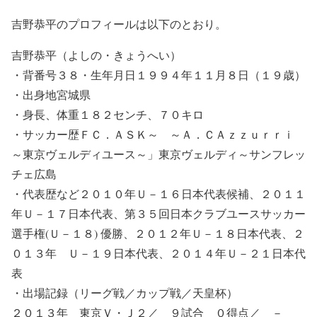
吉野恭平のプロフィールは以下のとおり。
吉野恭平（よしの・きょうへい）
・背番号３８・生年月日１９９４年１１月８日（１９歳）
・出身地宮城県
・身長、体重１８２センチ、７０キロ
・サッカー歴ＦＣ．ＡＳＫ～ ～Ａ．ＣＡｚｚｕｒｒｉ
～東京ヴェルディユース～」東京ヴェルディ～サンフレッ
チェ広島
・代表歴など２０１０年Ｕ－１６日本代表候補、２０１１
年Ｕ－１７日本代表、第３５回日本クラブユースサッカー
選手権(Ｕ－１８) 優勝、２０１２年Ｕ－１８日本代表、２
０１３年 Ｕ－１９日本代表、２０１４年Ｕ－２１日本代
表
・出場記録（リーグ戦／カップ戦／天皇杯）
２０１３年 東京Ｖ・Ｊ２／ ９試合 ０得点／ －