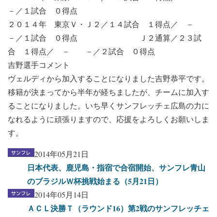
－／１試合 ０得点
２０１４年 東京Ｖ・Ｊ２／１４試合 １得点／ －
－／１試合 ０得点 Ｊ２通算／２３試
合 １得点／ － －／２試合 ０得点
吉野選手コメント
ヴェルディから加入することになりました吉野恭平です。
移籍が決まってから半年が経ちましたが、チームに加入す
ることになりました。いち早くサンフレッチェ広島の力に
なれるように頑張りますので、応援をよろしくお願いしま
す。
2014年05月21日
日本代表、鹿児島・指宿で合宿開始、サンフレ青山
のブラジルＷ杯挑戦始まる（5月21日）
2014年05月14日
ＡＣＬ決勝Ｔ（ラウンド16）第2戦のサンフレッチェ