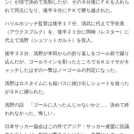
ン）が頭で決めて先制したが、その９分後にＦＫを入れら
れて同点になり、後半９分にＰＫで勝ち越された。
ハリルホジッチ監督は後半１７分、清武に代えて宇佐美
（アウクスブルク）を、後半２１分に岡崎（レスター）に
代えて浅野（シュツットガルト）を投入。
後半３２分、浅野が本田からの折り返しをゴール前で蹴り
込んだが、ゴールラインを割ったところでＧＫエイサがキ
ャッチしたはずの一撃はノーゴールの判定になった。
浅野はロスタイムにも縦パスに抜け出しシュートを放った
がＧＫに捕られた。
浅野の話 「ゴールに入ったんじゃないかと…、決めて終
われなかった、悔しい」
日本サッカー協会はこの件でアジア・サッカー連盟に抗議