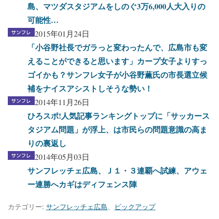
島、マツダスタジアムをしのぐ3万6,000人大入りの
可能性…
2015年01月24日
「小谷野社長でガラっと変わったんで、広島市も変
えることができると思います」カープ女子よりすっ
ゴイかも？サンフレ女子が小谷野薫氏の市長選立候
補をナイスアシストしそうな勢い！
2014年11月26日
ひろスポ!人気記事ランキングトップに「サッカース
タジアム問題」が浮上、は市民らの問題意識の高ま
りの裏返し
2014年05月03日
サンフレッチェ広島、Ｊ１・３連覇へ試練、アウェ
ー連勝へカギはディフェンス陣
カテゴリー:
サンフレッチェ広島
、
ピックアップ