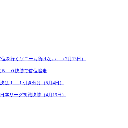
位を行くソニーも負けない…（7月13日）
に５－０快勝で首位追走
決は１－１引き分け（5月4日）
日本リーグ初戦快勝（4月19日）