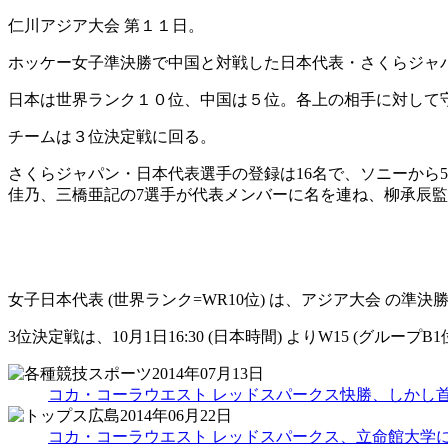
仁川アジア大会 第１１日。
ホッケー女子準決勝で中国と対戦した日本代表・さくらジャ
日本は世界ランク１０位、中国は５位。各上の相手に対して
チームは３位決定戦に回る。
さくらジャパン・日本代表選手の登録は16名で、ソニーから
佳乃、三橋亜記の7選手が代表メンバーに名を連ね、柳承辰
女子日本代表 (世界ランク=WR10位) は、アジア大会 の準決勝で
3位決定戦は、10月1日16:30 (日本時間) よりW15 (グループ
2014年07月13日
コカ・コーラウエスト レッドスパークス快勝、しかし首
2014年06月22日
コカ・コーラウエスト レッドスパークス、立命館大学