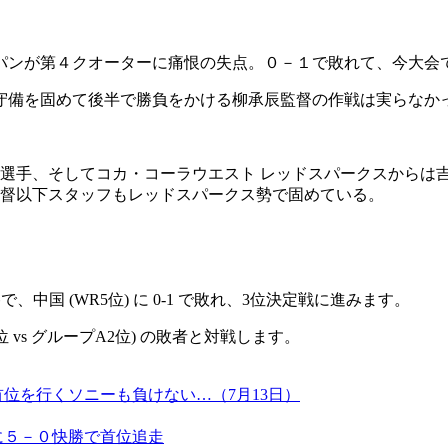
パンが第４クオーターに痛恨の失点。０－１で敗れて、今大会
守備を固めて後半で勝負をかける柳承辰監督の作戦は実らなか
5選手、そしてコカ・コーラウエスト レッドスパークスからは
監督以下スタッフもレッドスパークス勢で固めている。
、中国 (WR5位) に 0-1 で敗れ、3位決定戦に進みます。
B1位 vs グループA2位) の敗者と対戦します。
位を行くソニーも負けない…（7月13日）
に５－０快勝で首位追走