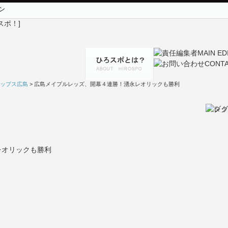
ン
ップス広島
> 広島メイプルレッズ、開幕４連勝！湧永レオリックも勝利
レオリックも勝利