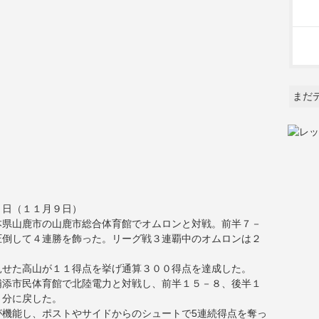
まだ
２日（１１月９日）
本県山鹿市の山鹿市総合体育館でオムロンと対戦。前半７－
圧倒して４連勝を飾った。リーグ戦３連覇中のオムロンは２
見せた高山が１１得点を挙げ通算３００得点を達成した。
浦添市民体育館で北陸電力と対戦し、前半１５－８、後半１
５分に戻した。
が機能し、ポストやサイドからのシュートで5連続得点を奪っ