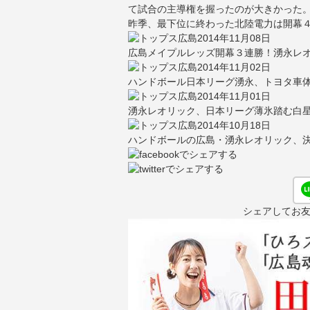
て試合の主導権を握ったのが大きかった
昨季、最下位に終わった北陸電力は開幕
2014年11月08日
広島メイプルレッズ開幕３連勝！湧永レ
2014年11月02日
ハンドボール日本リーグ湧永、トヨタ車
2014年11月01日
湧永レオリック、日本リーグ薄氷踏む白
2014年10月18日
ハンドボールの広島・湧永レオリック、決
シェアしてお