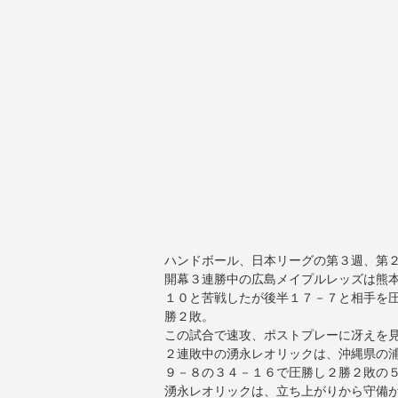
ハンドボール、日本リーグの第３週、第
開幕３連勝中の広島メイプルレッズは熊
１０と苦戦したが後半１７－７と相手を
勝２敗。
この試合で速攻、ポストプレーに冴えを
２連敗中の湧永レオリックは、沖縄県の
９－８の３４－１６で圧勝し２勝２敗の
湧永レオリックは、立ち上がりから守備