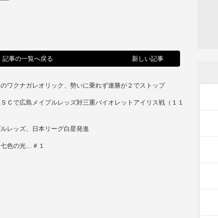
記事の一覧へ戻る
新しい記事
ドのワクナガレオリック、勢いに乗れず連勝が２でストップ
区ＳＣで広島メイプルレッズ対三重バイオレットアイリス戦（１１
）
プルレッズ、日本リーグ白星発進
、七色の光…＃１