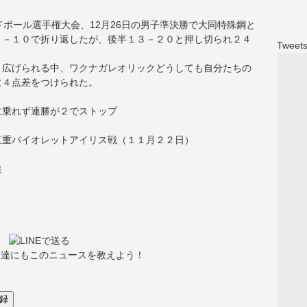
ドボール選手権大会、12月26日の男子準決勝で大同特殊鋼と
１－１０で折り返したが、後半１３－２０と押し切られ２４
Tweets
り広げられる中、ワクナガレオリックどうしても自分たちの
に４点差をつけられた。
に乗れず連勝が２でストップ
三重バイオレットアイリス戦（１１月２２日）
進
友達にもこのニュースを教えよう！