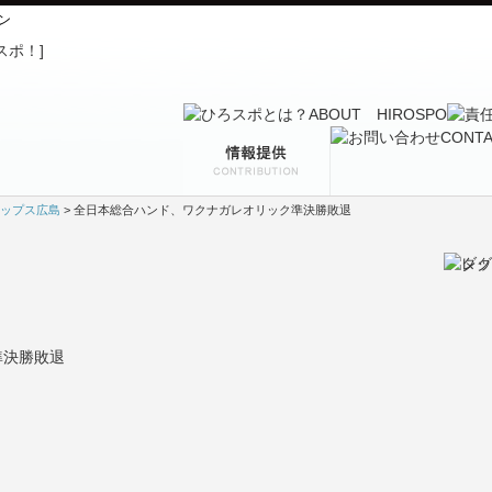
ン
ップス広島
> 全日本総合ハンド、ワクナガレオリック準決勝敗退
準決勝敗退