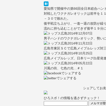
愛知県で開催中の第66回全日本総合ハン
対戦したワクナガレオリックは前半を１
－３０で敗れた。
後半戦立ち上がり、一進一退の攻防が繰
流れに持ち込むことができず後半１９分
2014年12月07日
男子ハンドのワクナガレオリック、勢い
2014年11月22日
広島市東区ＳＣで広島メイプルレッズ対
2014年10月25日
広島メイプルレッズ、日本リーグ白星発
2014年05月22日
川風の街、七色の光…＃１
シェアしてお
ひろスポ！の情報を逃さずチェック！