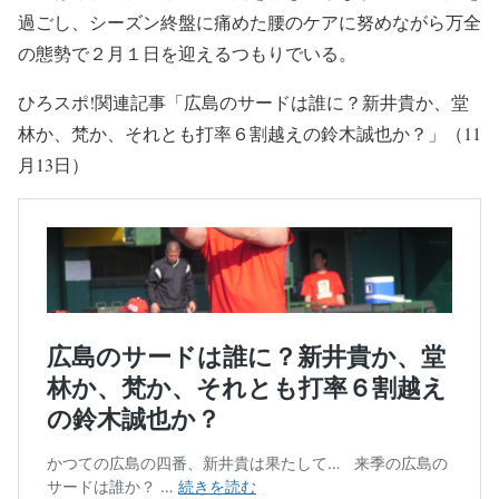
過ごし、シーズン終盤に痛めた腰のケアに努めながら万全
の態勢で２月１日を迎えるつもりでいる。
ひろスポ!関連記事「広島のサードは誰に？新井貴か、堂
林か、梵か、それとも打率６割越えの鈴木誠也か？」（11
月13日）