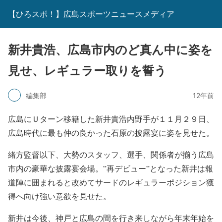
【ひろスポ！】広島スポーツニュースメディア
新井貴浩、広島市内のど真ん中に姿を
見せ、レギュラー取りを誓う
編集部
12年前
広島にＵターン移籍した新井貴浩内野手が１１月２９日、
広島時代に最も仲の良かった石原の披露宴に姿を見せた。
緒方監督以下、大勢のスタッフ、選手、関係者が揃う広島
市内の豪華な披露宴会場。”再デビュー”となった新井は報
道陣に囲まれると改めてサードのレギュラーポジション獲
得へ向け強い意欲を見せた。
新井は今後、神戸と広島の間を行き来しながら年末年始を