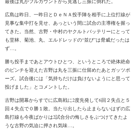
最後は丸がフルカウントから見逃し三振に倒れた。
広島は昨日、一昨日とＤｅＮＡ投手陣を相手に上位打線が
見事な集中打を見せ、あっという間に試合の主導権を握っ
てきた。当然、古野・中村のヤクルトバッテリーにとって
も堂林、菊池、丸、エルドレッドの“並び”は脅威だったは
ず…。
勝ち投手まであとアウトひとつ、というところで絶体絶命
のピンチを迎えた古野は丸を三振に仕留めたあとガッツポ
ーズ。試合後には「気持ちだけは負けないようにと思って
投げました」とコメントした。
古野は開幕からすでに広島戦に2度先発して6回２失点と５
回４失点で０勝１敗。当たり出したら止まらないはずの広
島打線も今夜ばかりは2試合分の悔しさをぶつけてきたよ
うな古野の気迫に押され気味…。