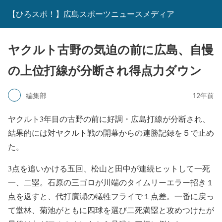
【ひろスポ！】広島スポーツニュースメディア
ヤクルト古野の気迫の前に広島、自慢
の上位打線が分断され得点力ダウン
編集部
12年前
ヤクルト3年目の古野の前に好調・広島打線が分断され、
結果的には対ヤクルト戦の開幕からの連勝記録を５で止め
た。
3点を追いかける五回、松山と田中が連続ヒットして一死
一、二塁。石原の三ゴロが川端のタイムリーエラー招き１
点を返すと、代打廣瀬の犠牲フライで１点差。一番に戻っ
て堂林、菊池がともに四球を選び二死満塁と攻めつけたが