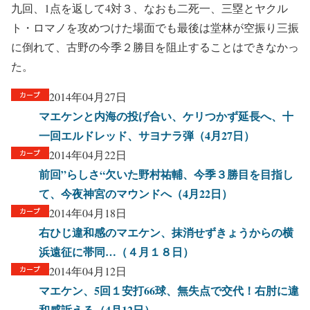
九回、1点を返して4対３、なおも二死一、三塁とヤクル
ト・ロマノを攻めつけた場面でも最後は堂林が空振り三振
に倒れて、古野の今季２勝目を阻止することはできなかっ
た。
2014年04月27日
マエケンと内海の投げ合い、ケリつかず延長へ、十
一回エルドレッド、サヨナラ弾（4月27日）
2014年04月22日
前回”らしさ“欠いた野村祐輔、今季３勝目を目指し
て、今夜神宮のマウンドへ（4月22日）
2014年04月18日
右ひじ違和感のマエケン、抹消せずきょうからの横
浜遠征に帯同…（４月１８日）
2014年04月12日
マエケン、5回１安打66球、無失点で交代！右肘に違
和感訴える（4月12日）