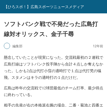
【ひろスポ！】広島スポーツニュースメディア
ソフトバンク戦で不発だった広島打
線対オリックス、金子千尋
編集部
12年前
懸念していたことが現実になった。交流戦最初の２連戦で
広島打線はソフトバンク投手陣から合計４点しか奪えなか
った。しかも2点は代打小窪の適時打で１点は代打梵の犠
飛。スタメンはキラの適時打の１点だけだ。
広島は昨年の交流戦で12球団最低のチーム打率、最少得点
に終わっている。
相手の先発が右の本格派右腕の場合、二番・菊池と四番エ