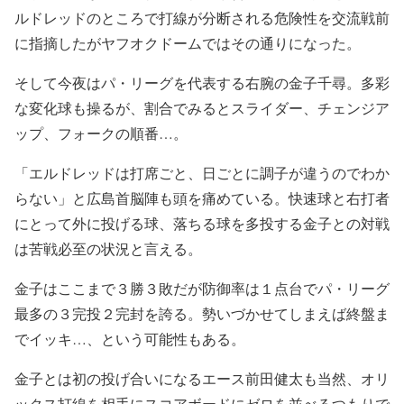
ルドレッドのところで打線が分断される危険性を交流戦前
に指摘したがヤフオクドームではその通りになった。
そして今夜はパ・リーグを代表する右腕の金子千尋。多彩
な変化球も操るが、割合でみるとスライダー、チェンジア
ップ、フォークの順番…。
「エルドレッドは打席ごと、日ごとに調子が違うのでわか
らない」と広島首脳陣も頭を痛めている。快速球と右打者
にとって外に投げる球、落ちる球を多投する金子との対戦
は苦戦必至の状況と言える。
金子はここまで３勝３敗だが防御率は１点台でパ・リーグ
最多の３完投２完封を誇る。勢いづかせてしまえば終盤ま
でイッキ…、という可能性もある。
金子とは初の投げ合いになるエース前田健太も当然、オリ
ックス打線を相手にスコアボードにゼロを並べるつもりで