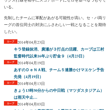
いる。
先制したチームに軍配があがる可能性が高い。セ・パ両リ
ーグの首位同士の対決にふさわしい一戦となることを期待
したい。
2014年04月23日
キラ登録抹消、廣瀬が３打点の活躍、カープは三村
監督時代以来16年ぶり貯金９（4月23日）
2014年04月19日
あすのＤｅＮＡ戦、チーム５連勝かけマエケン予告
先発（4月19日）
2014年04月13日
きょう13時30分からの中日戦（マツダスタジアム）
は雨天中止…
2014年04月03日