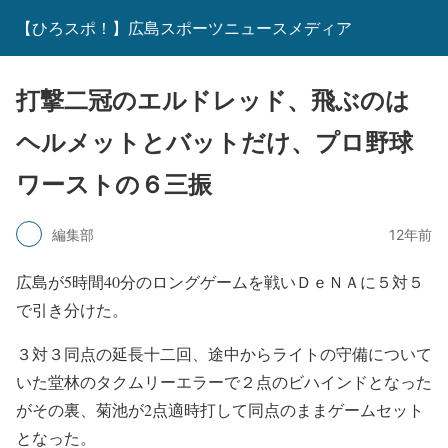
【ひろスポ！】広島スポーツニュースメディア
打撃二冠のエルドレッド、飛ぶのは
ヘルメットとバットだけ、プロ野球
ワーストの６三振
編集部
12年前
広島が5時間40分のロングゲームを戦いＤｅＮＡに５対５
で引き分けた。
３対３同点の延長十二回、途中からライトの守備について
いた堂林のタクムリーエラーで２点のビハインドとなった
がその裏、菊池が2点適時打して同点のままゲームセット
となった。