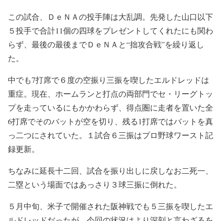
この試合、ＤｅＮＡの投手陣は大乱調。先発した山口以下
５投手で合計11個の四球をプレゼントしてくれたにも関わ
らず、最後の最後までＤｅＮＡと“拙攻合戦”を繰り返し
た。
中でも7打席で６度の空振り三振を喫したエルドレッドは
重症。現在、ホームランと打点の両部門でセ・リーグトッ
プを走っているにもかかわらず、得点圏に走者を置いた全
6打席でそのバットが空を切り、残る1打席ではバットを真
っ二つにされていた。１試合６三振はプロ野球ワースト記
録更新。
ちなみに延長十二回、試合を振り出しに戻しなお二死一、
二塁という場面ではあっさり３球三振に倒れた。
５月中旬、米子で開催された阪神戦でも５三振を喫したエ
ルドレッドだったが、今回の状況はより深刻と言わざるを