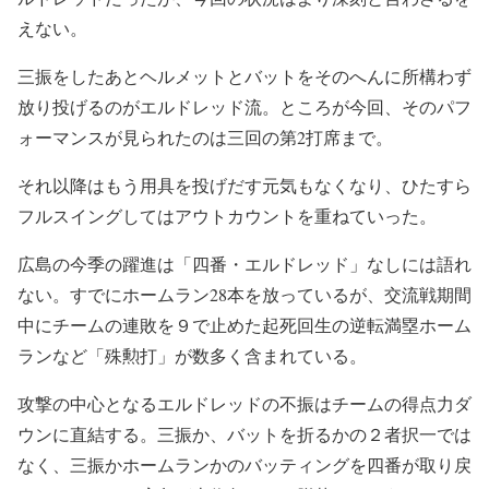
えない。
三振をしたあとヘルメットとバットをそのへんに所構わず
放り投げるのがエルドレッド流。ところが今回、そのパフ
ォーマンスが見られたのは三回の第2打席まで。
それ以降はもう用具を投げだす元気もなくなり、ひたすら
フルスイングしてはアウトカウントを重ねていった。
広島の今季の躍進は「四番・エルドレッド」なしには語れ
ない。すでにホームラン28本を放っているが、交流戦期間
中にチームの連敗を９で止めた起死回生の逆転満塁ホーム
ランなど「殊勲打」が数多く含まれている。
攻撃の中心となるエルドレッドの不振はチームの得点力ダ
ウンに直結する。三振か、バットを折るかの２者択一では
なく、三振かホームランかのバッティングを四番が取り戻