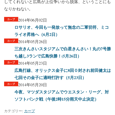
してくれないと広島が上位争いから脱落、ということにも
なりかねない。
2014年06月02日
ロサリオ、今回も一発放って無念の二軍切符、ミコ
ライオ昇格へ（6月2日）
2014年05月26日
三次きんさいスタジアムで白星きんさい！丸の7号勝
ち越し3ランで広島快勝！(5月26日）
2014年05月23日
広島打線、オリックス金子に8回０封され前田健太は
七回その金子に適時打許す（5月23日）
2014年05月20日
今夜、マツダスタジアムでウエスタン・リーグ、対
ソフトバンク戦（午後2時15分雨天中止決定）
カテゴリー:
カープ