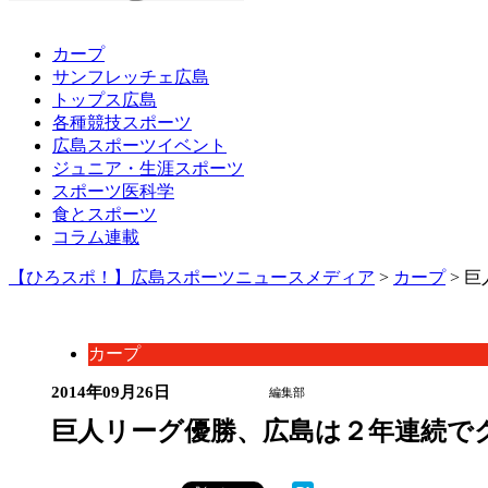
カープ
サンフレッチェ広島
トップス広島
各種競技スポーツ
広島スポーツイベント
ジュニア・生涯スポーツ
スポーツ医科学
食とスポーツ
コラム連載
【ひろスポ！】広島スポーツニュースメディア
>
カープ
> 
カープ
2014年09月26日
編集部
巨人リーグ優勝、広島は２年連続で