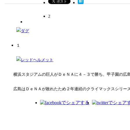
2
１
横浜スタジアムの巨人がＤｅＮＡに４－３で勝ち、甲子園の広島
広島はＤｅＮＡが敗れたため２年連続のクライマックスシリーズ