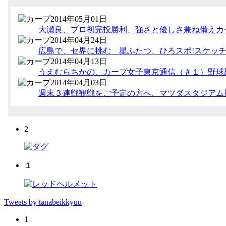
2014年05月01日
大瀬良、プロ初完投勝利、強さと優しさ兼ね備えカ
2014年04月24日
広島で、セ界に挑む 星ふたつ、ひろスポ!スケッ
2014年04月13日
うえむらちかの、カープ女子東京通信（＃１）野球
2014年04月03日
週末３連戦観戦をご予定の方へ、マツダスタジアム
2
１
Tweets by tanabeikkyuu
1