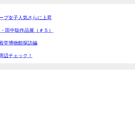
ープ女子人気さらに上昇
チ・田中聡作品展（＃５）
殿堂博物館探訪編
周辺チェック！