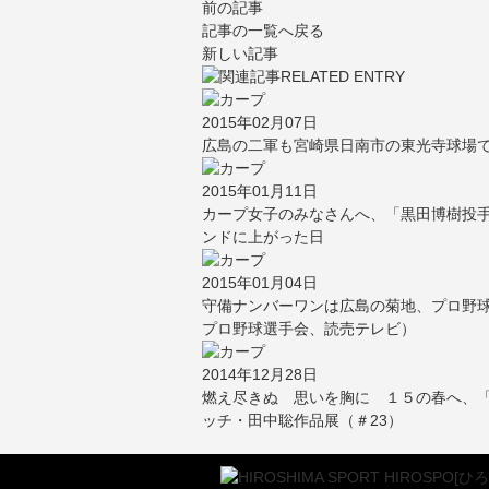
前の記事
記事の一覧へ戻る
新しい記事
2015年02月07日
広島の二軍も宮崎県日南市の東光寺球場
2015年01月11日
カープ女子のみなさんへ、「黒田博樹投手
ンドに上がった日
2015年01月04日
守備ナンバーワンは広島の菊地、プロ野球
プロ野球選手会、読売テレビ）
2014年12月28日
燃え尽きぬ 思いを胸に １５の春へ、「
ッチ・田中聡作品展（＃23）