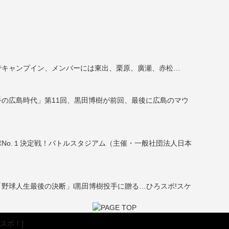
でキャンプイン、メンバーには東出、栗原、廣瀬、赤松…
の広島時代」第11回、黒田博樹が前回、最後に広島のマウ
No.１決定戦！バトルスタジアム（主催・一般社団法人日本
野球人生最後の決断」l黒田博樹投手に贈る…ひろスポ!スケ