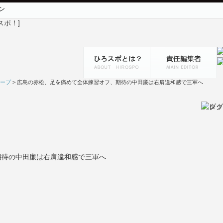
ン
ープ
> 広島の赤松、足を痛めて全体練習オフ、期待の中田廉は右肩違和感で三軍へ
期待の中田廉は右肩違和感で三軍へ