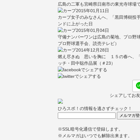
広島の二軍も宮崎県日南市の東光寺球場
2015年01月11日
カープ女子のみなさんへ、「黒田博樹投手
ンドに上がった日
2015年01月04日
守備ナンバーワンは広島の菊地、プロ野球
プロ野球選手会、読売テレビ）
2014年12月28日
燃え尽きぬ 思いを胸に １５の春へ、「
ッチ・田中聡作品展（＃23）
シェアしてお
ひろスポ！の情報を逃さずチェック！
※SSL暗号化通信で登録します。
※メルマガはいつでも解除出来ます。