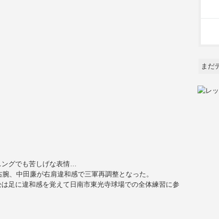
まだ
ニングでも苦しげな表情…
右腕、中田廉が右肩違和感で三軍再調整となった。
松は足に違和感を覚えて日南市東光寺球場での全体練習に参