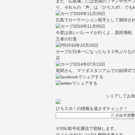
また「広島魂」には全国のファンやカー
り、それらの「声」は「ひろスポ!」でも
2018年11月29日
広島でローテーション投手として期待さ
2016年11月05日
今度は赤いパレードが行くよ…黒田博樹
王者の行進
2016年10月26日
カープが日本一になったら３２年ぶりなの
店
2014年07月13日
尾関さん、マツダスタジアムでの始球式
シェアしてお
ひろスポ！の情報を逃さずチェック！
※SSL暗号化通信で登録します。
※メルマガはいつでも解除出来ます。