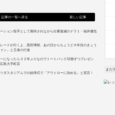
記事の一覧へ戻る
新しい記事
テーション投手として期待されながら出番激減のドラ１・福井優也
パレードが行くよ…黒田博樹、あの日からちょうど９年目のきょう
ファン」と王者の行進
一になったら３２年ぶりなのでトートバック32個ずつプレゼン
リ広島大手町店
まだ
マツダスタジアムでの始球式で「アウトローに決める」と宣言！