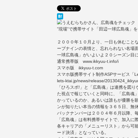
”現場”で携帯サイト「田辺一球広島魂」
２０００年１０月より、一日も休むこと
ープナインの表情と、忘れられない名場面
一球広島魂」がいよいよ２０シーズン目
通常携帯版
www.ikkyuu-t.info/i
スマホ版
ikkyuu-t.com
スマホ版携帯サイト制作ASPサービス「Le
lets-ktai.jp/news/release/20130424_ikkyu
「ひろスポ!」と「広島魂」は連携を図り
た視点で報じていくと同時に、「広島魂
かっているのか、あるいは誰もが優勝を
ンが知りたい本当の情報を３６５日、無
バックナンバーは２００４年６月以降、
「広島魂」は有料携帯サイトで、加入に
各キャリアの「メニューリスト」から可
ード決済」となっている。