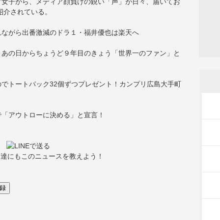
プ女子から、メディア顔負けの鋭い「声」が日々、届いてお
紹介されている。
れながら出番激減のドラ１・福井優也は楽天へ
、あの日からちょうど９年目のきょう「世界一のファン」と
でトートバック32個ずつプレゼント！カンプリ広島大手町
で「アウトローに決める」と宣言！
友達にもこのニュースを教えよう！