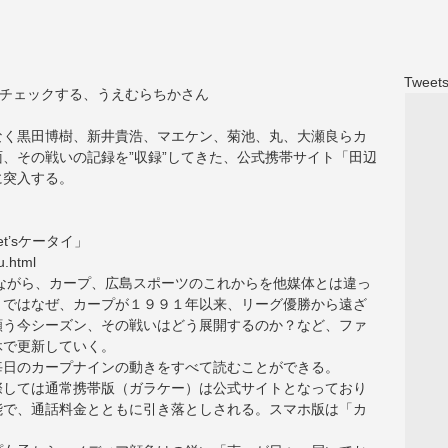
Tweets
をチェックする、うえむらちかさん
なく黒田博樹、新井貴浩、マエケン、菊池、丸、大瀬良らカ
、その戦いの記録を”収録”してきた、公式携帯サイト「田辺
に突入する。
t’sケータイ」
u.html
ながら、カープ、広島スポーツのこれからを他媒体とは違っ
」ではなぜ、カープが１９９１年以来、リーグ優勝から遠ざ
願う今シーズン、その戦いはどう展開するのか？など、ファ
休で更新していく。
毎日のカープナインの動きをすべて読むことができる。
際しては通常携帯版（ガラケー）は公式サイトとなっており
能で、通話料金とともに引き落としされる。スマホ版は「カ